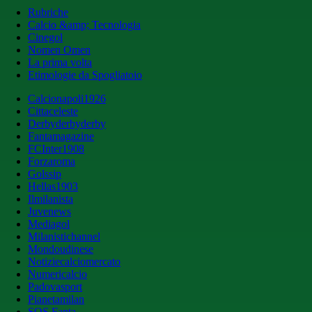
Rubriche
Calcio &amp; Tecnologia
Cinegol
Nomen Omen
La prima volta
Etimologie da Spogliatoio
Calcionapoli1926
Cittaceleste
Derbyderbyderby
Fantamagazine
FCInter1908
Forzaroma
Golssip
Hellas1903
Ilmilanista
Juvenews
Mediagol
Milanistichannel
Mondoudinese
Notiziecalciomercato
Numericalcio
Padovasport
Pianetamilan
SOS Fanta