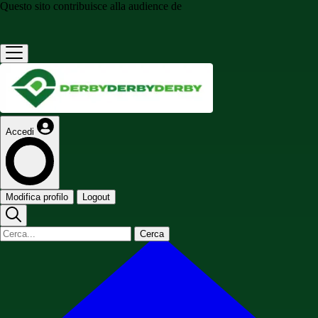
Questo sito contribuisce alla audience de
Accedi
Modifica profilo
Logout
Cerca