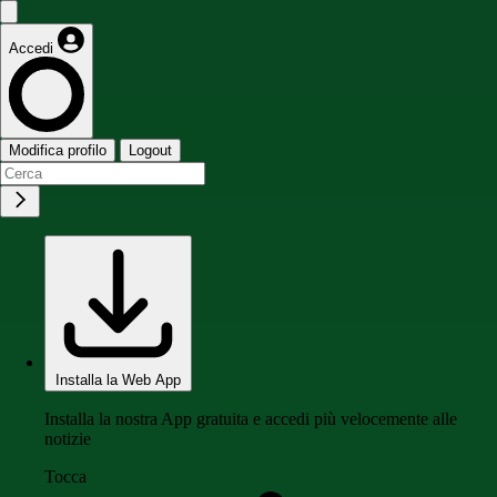
Accedi
Modifica profilo
Logout
Installa la Web App
Installa la nostra App gratuita e accedi più velocemente alle
notizie
Tocca