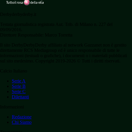
Derbyderbyderby.it
Testata giornalistica registrata Aut. Trib. di Milano n. 227 del
09/09/2016.
Direttore Responsabile: Marco Torretta
Il sito DerbyDerbyDerby affiliato al network Gazzanet non è gestito
direttamente RCS Mediagroup ed è unico responsabile di tutte le
informazioni (testuali o grafiche), i documenti o i materiali pubblicati
sul sito medesimo. Copyright 2019-2026 © Tutti i diritti riservati.
Calcio Italiano
Serie A
Serie B
Serie C
Dilettanti
Informazioni
Redazione
Chi Siamo