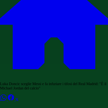
Luka Doncic sceglie Messi e fa infuriare i tifosi del Real Madrid: "È il
Michael Jordan del calcio"