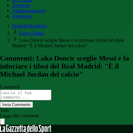
Toronews
Tuttobolognaweb
Violanews
DerbyDerbyDerby
Calcio Estero
Luka Doncic sceglie Messi e fa infuriare i tifosi del Real
Madrid: "È il Michael Jordan del calcio"
Commenti: Luka Doncic sceglie Messi e fa
infuriare i tifosi del Real Madrid: "È il
Michael Jordan del calcio"
Commenti
Invia Commento
Tutti
Leggi altri commenti