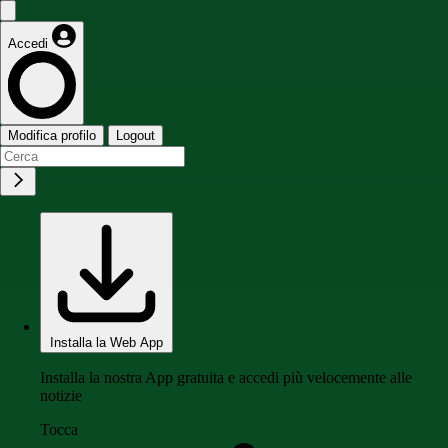
Accedi
Modifica profilo
Logout
Installa la Web App
Installa la nostra App gratuita e accedi più velocemente alle
notizie
Tocca