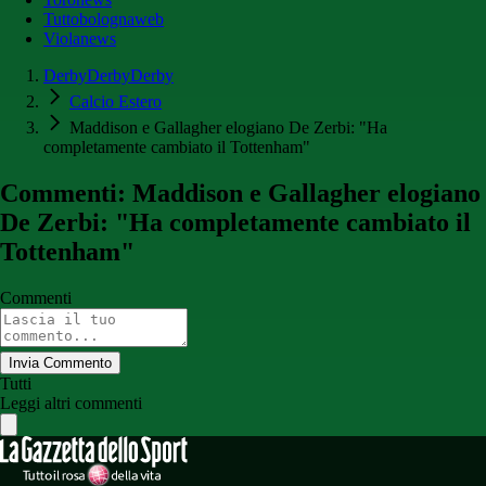
Tuttobolognaweb
Violanews
DerbyDerbyDerby
Calcio Estero
Maddison e Gallagher elogiano De Zerbi: "Ha
completamente cambiato il Tottenham"
Commenti: Maddison e Gallagher elogiano
De Zerbi: "Ha completamente cambiato il
Tottenham"
Commenti
Invia Commento
Tutti
Leggi altri commenti