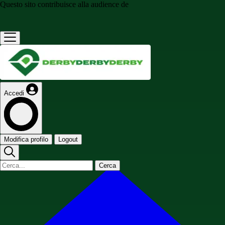
Questo sito contribuisce alla audience de
Accedi
Modifica profilo
Logout
Cerca