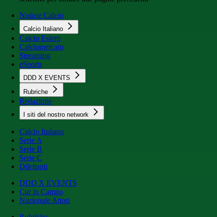
Notizie Calcio
Calcio Italiano
Calcio Estero
Calciomercato
Streaming
eSports
DDD X EVENTS
Rubriche
Redazione
I siti del nostro network
Calcio Italiano
Serie A
Serie B
Serie C
Dilettanti
DDD X EVENTS
Cur in Campo
Nazionale Attori
Rubriche