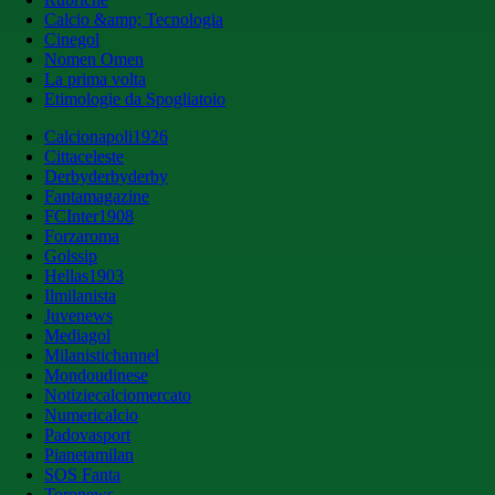
Calcio &amp; Tecnologia
Cinegol
Nomen Omen
La prima volta
Etimologie da Spogliatoio
Calcionapoli1926
Cittaceleste
Derbyderbyderby
Fantamagazine
FCInter1908
Forzaroma
Golssip
Hellas1903
Ilmilanista
Juvenews
Mediagol
Milanistichannel
Mondoudinese
Notiziecalciomercato
Numericalcio
Padovasport
Pianetamilan
SOS Fanta
Toronews