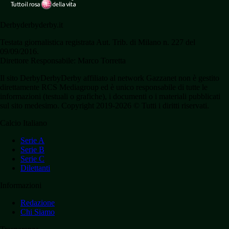
Derbyderbyderby.it
Testata giornalistica registrata Aut. Trib. di Milano n. 227 del
09/09/2016.
Direttore Responsabile: Marco Torretta
Il sito DerbyDerbyDerby affiliato al network Gazzanet non è gestito
direttamente RCS Mediagroup ed è unico responsabile di tutte le
informazioni (testuali o grafiche), i documenti o i materiali pubblicati
sul sito medesimo. Copyright 2019-2026 © Tutti i diritti riservati.
Calcio Italiano
Serie A
Serie B
Serie C
Dilettanti
Informazioni
Redazione
Chi Siamo