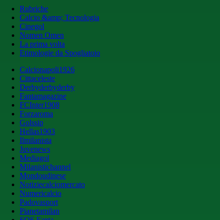
Rubriche
Calcio &amp; Tecnologia
Cinegol
Nomen Omen
La prima volta
Etimologie da Spogliatoio
Calcionapoli1926
Cittaceleste
Derbyderbyderby
Fantamagazine
FCInter1908
Forzaroma
Golssip
Hellas1903
Ilmilanista
Juvenews
Mediagol
Milanistichannel
Mondoudinese
Notiziecalciomercato
Numericalcio
Padovasport
Pianetamilan
SOS Fanta