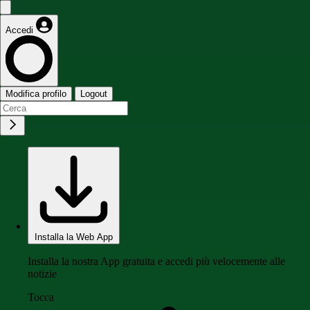
Accedi
Modifica profilo
Logout
Installa la Web App
Installa la nostra App gratuita e accedi più velocemente alle
notizie
Tocca