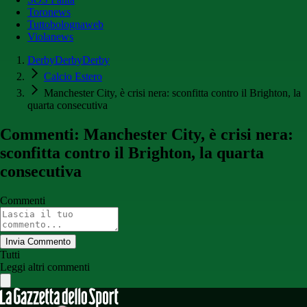
Toronews
Tuttobolognaweb
Violanews
DerbyDerbyDerby
Calcio Estero
Manchester City, è crisi nera: sconfitta contro il Brighton, la
quarta consecutiva
Commenti: Manchester City, è crisi nera:
sconfitta contro il Brighton, la quarta
consecutiva
Commenti
Invia Commento
Tutti
Leggi altri commenti