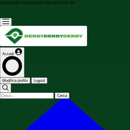
Questo sito contribuisce alla audience de
Accedi
Modifica profilo
Logout
Cerca