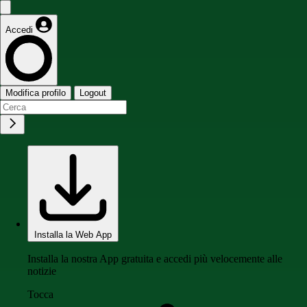
Accedi
Modifica profilo
Logout
Installa la Web App
Installa la nostra App gratuita e accedi più velocemente alle
notizie
Tocca