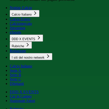
Notizie Calcio
Calcio Italiano
Calcio Estero
Calciomercato
Streaming
eSports
DDD X EVENTS
Rubriche
Redazione
I siti del nostro network
Calcio Italiano
Serie A
Serie B
Serie C
Dilettanti
DDD X EVENTS
Cur in Campo
Nazionale Attori
Rubriche