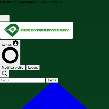
Questo sito contribuisce alla audience de
Accedi
Modifica profilo
Logout
Cerca