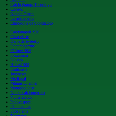
Calcio &amp; Tecnologia
Cinegol
Nomen Omen
La prima volta
Etimologie da Spogliatoio
Calcionapoli1926
Cittaceleste
Derbyderbyderby
Fantamagazine
FCInter1908
Forzaroma
Golssip
Hellas1903
Ilmilanista
Juvenews
Mediagol
Milanistichannel
Mondoudinese
Notiziecalciomercato
Numericalcio
Padovasport
Pianetamilan
SOS Fanta
Toronews