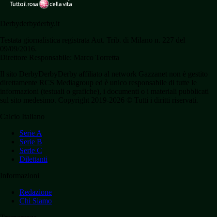
Derbyderbyderby.it
Testata giornalistica registrata Aut. Trib. di Milano n. 227 del
09/09/2016.
Direttore Responsabile: Marco Torretta
Il sito DerbyDerbyDerby affiliato al network Gazzanet non è gestito
direttamente RCS Mediagroup ed è unico responsabile di tutte le
informazioni (testuali o grafiche), i documenti o i materiali pubblicati
sul sito medesimo. Copyright 2019-2026 © Tutti i diritti riservati.
Calcio Italiano
Serie A
Serie B
Serie C
Dilettanti
Informazioni
Redazione
Chi Siamo