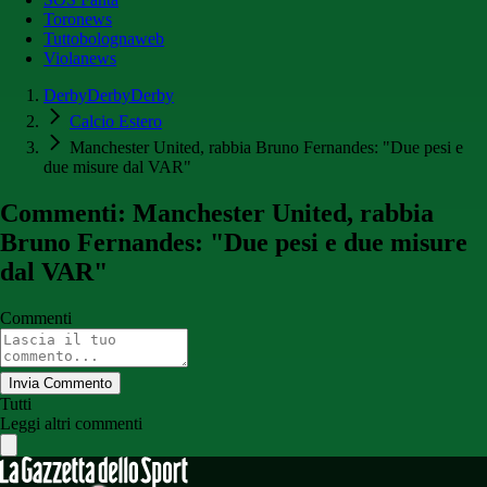
Toronews
Tuttobolognaweb
Violanews
DerbyDerbyDerby
Calcio Estero
Manchester United, rabbia Bruno Fernandes: "Due pesi e
due misure dal VAR"
Commenti: Manchester United, rabbia
Bruno Fernandes: "Due pesi e due misure
dal VAR"
Commenti
Invia Commento
Tutti
Leggi altri commenti