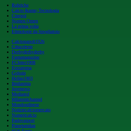
Rubriche
Calcio &amp; Tecnologia
Cinegol
Nomen Omen
La prima volta
Etimologie da Spogliatoio
Calcionapoli1926
Cittaceleste
Derbyderbyderby
Fantamagazine
FCInter1908
Forzaroma
Golssip
Hellas1903
Ilmilanista
Juvenews
Mediagol
Milanistichannel
Mondoudinese
Notiziecalciomercato
Numericalcio
Padovasport
Pianetamilan
SOS Fanta