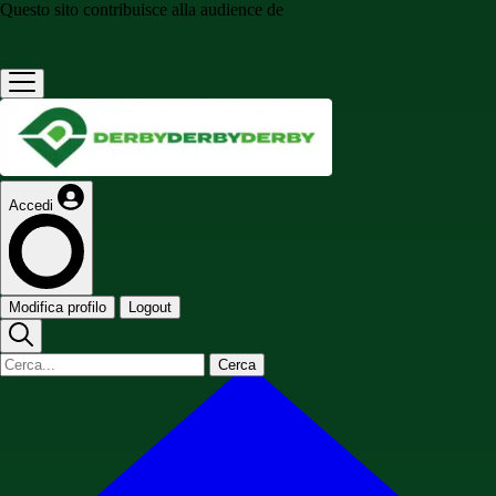
Questo sito contribuisce alla audience de
Accedi
Modifica profilo
Logout
Cerca