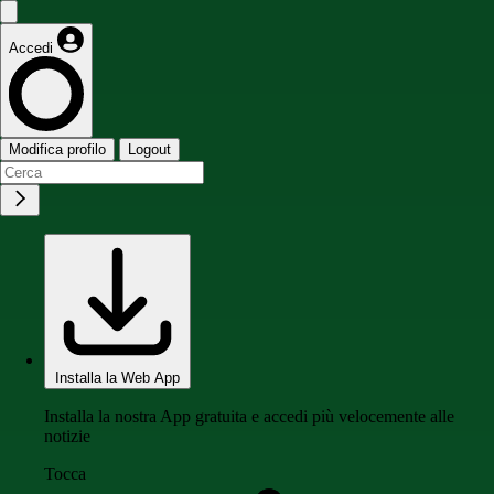
Accedi
Modifica profilo
Logout
Installa la Web App
Installa la nostra App gratuita e accedi più velocemente alle
notizie
Tocca