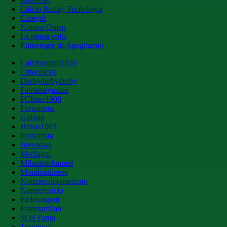
Calcio &amp; Tecnologia
Cinegol
Nomen Omen
La prima volta
Etimologie da Spogliatoio
Calcionapoli1926
Cittaceleste
Derbyderbyderby
Fantamagazine
FCInter1908
Forzaroma
Golssip
Hellas1903
Ilmilanista
Juvenews
Mediagol
Milanistichannel
Mondoudinese
Notiziecalciomercato
Numericalcio
Padovasport
Pianetamilan
SOS Fanta
Toronews