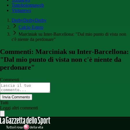
Tuttobolognaweb
Violanews
DerbyDerbyDerby
Calcio Estero
Marciniak su Inter-Barcellona: "Dal mio punto di vista non
c'è niente da perdonare"
Commenti: Marciniak su Inter-Barcellona:
"Dal mio punto di vista non c'è niente da
perdonare"
Commenti
Invia Commento
Tutti
Leggi altri commenti