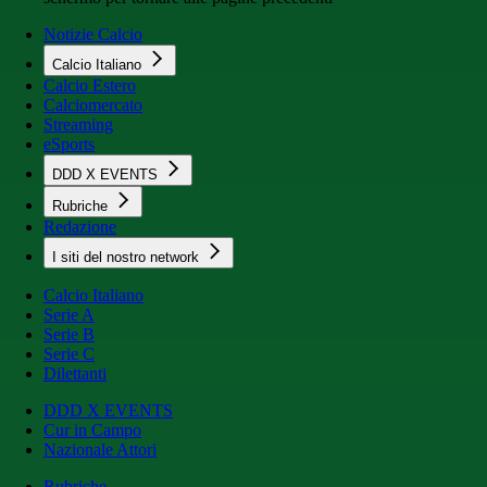
Notizie Calcio
Calcio Italiano
Calcio Estero
Calciomercato
Streaming
eSports
DDD X EVENTS
Rubriche
Redazione
I siti del nostro network
Calcio Italiano
Serie A
Serie B
Serie C
Dilettanti
DDD X EVENTS
Cur in Campo
Nazionale Attori
Rubriche