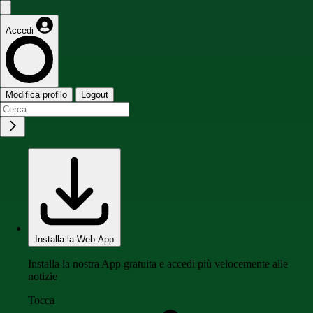
Accedi
Modifica profilo
Logout
Installa la Web App
Installa la nostra App gratuita e accedi più velocemente alle
notizie
Tocca