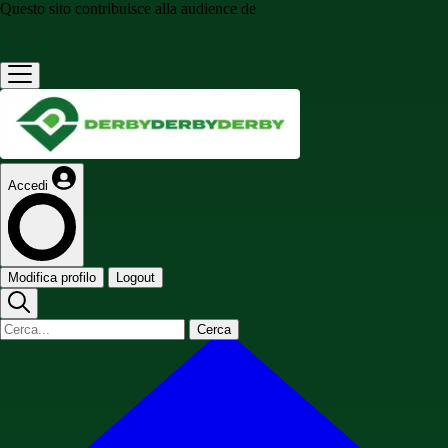
Questo sito contribuisce alla audience de
Accedi
Modifica profilo
Logout
Cerca