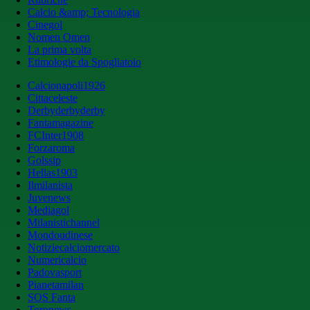
Calcio &amp; Tecnologia
Cinegol
Nomen Omen
La prima volta
Etimologie da Spogliatoio
Calcionapoli1926
Cittaceleste
Derbyderbyderby
Fantamagazine
FCInter1908
Forzaroma
Golssip
Hellas1903
Ilmilanista
Juvenews
Mediagol
Milanistichannel
Mondoudinese
Notiziecalciomercato
Numericalcio
Padovasport
Pianetamilan
SOS Fanta
Toronews