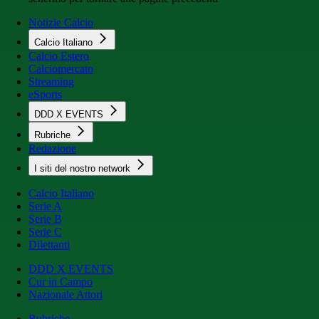
Notizie Calcio
Calcio Italiano
Calcio Estero
Calciomercato
Streaming
eSports
DDD X EVENTS
Rubriche
Redazione
I siti del nostro network
Calcio Italiano
Serie A
Serie B
Serie C
Dilettanti
DDD X EVENTS
Cur in Campo
Nazionale Attori
Rubriche