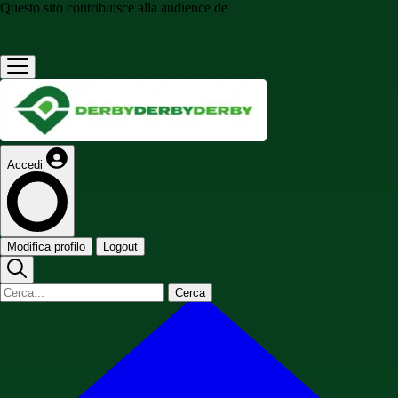
Questo sito contribuisce alla audience de
Accedi
Modifica profilo
Logout
Cerca