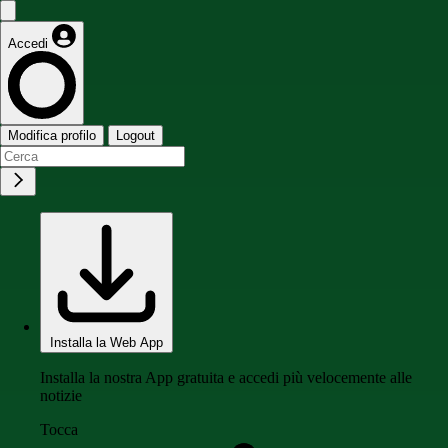
Accedi
Modifica profilo
Logout
Installa la Web App
Installa la nostra App gratuita e accedi più velocemente alle
notizie
Tocca