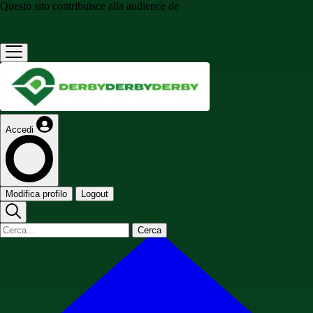
Questo sito contribuisce alla audience de
Accedi
Modifica profilo
Logout
Cerca