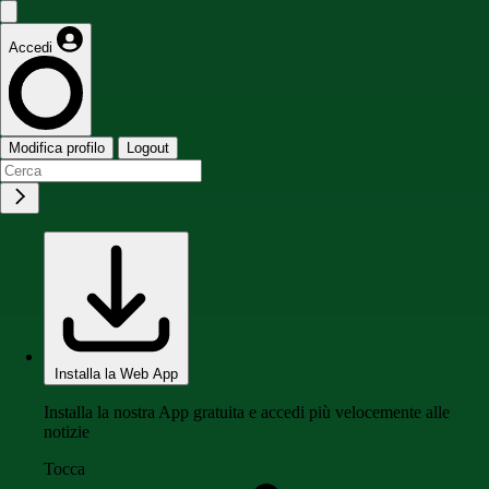
Accedi
Modifica profilo
Logout
Installa la Web App
Installa la nostra App gratuita e accedi più velocemente alle
notizie
Tocca