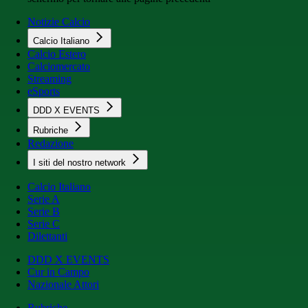
Notizie Calcio
Calcio Italiano
Calcio Estero
Calciomercato
Streaming
eSports
DDD X EVENTS
Rubriche
Redazione
I siti del nostro network
Calcio Italiano
Serie A
Serie B
Serie C
Dilettanti
DDD X EVENTS
Cur in Campo
Nazionale Attori
Rubriche