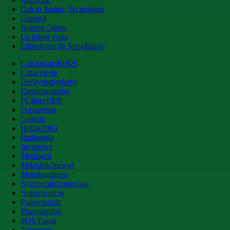
Calcio &amp; Tecnologia
Cinegol
Nomen Omen
La prima volta
Etimologie da Spogliatoio
Calcionapoli1926
Cittaceleste
Derbyderbyderby
Fantamagazine
FCInter1908
Forzaroma
Golssip
Hellas1903
Ilmilanista
Juvenews
Mediagol
Milanistichannel
Mondoudinese
Notiziecalciomercato
Numericalcio
Padovasport
Pianetamilan
SOS Fanta
Toronews