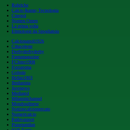
Rubriche
Calcio &amp; Tecnologia
Cinegol
Nomen Omen
La prima volta
Etimologie da Spogliatoio
Calcionapoli1926
Cittaceleste
Derbyderbyderby
Fantamagazine
FCInter1908
Forzaroma
Golssip
Hellas1903
Ilmilanista
Juvenews
Mediagol
Milanistichannel
Mondoudinese
Notiziecalciomercato
Numericalcio
Padovasport
Pianetamilan
SOS Fanta