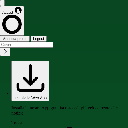
Accedi
Modifica profilo
Logout
Installa la Web App
Installa la nostra App gratuita e accedi più velocemente alle
notizie
Tocca