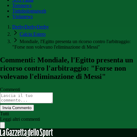
Toronews
Tuttobolognaweb
Violanews
DerbyDerbyDerby
Calcio Estero
Mondiale, l'Egitto presenta un ricorso contro l'arbitraggio:
"Forse non volevano l'eliminazione di Messi"
Commenti: Mondiale, l'Egitto presenta un
ricorso contro l'arbitraggio: "Forse non
volevano l'eliminazione di Messi"
Commenti
Invia Commento
Tutti
Leggi altri commenti