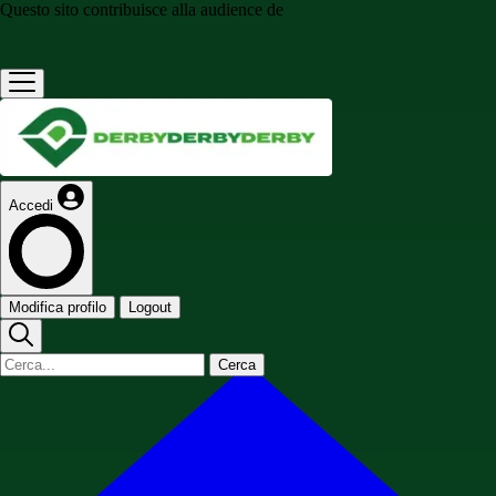
Questo sito contribuisce alla audience de
Accedi
Modifica profilo
Logout
Cerca