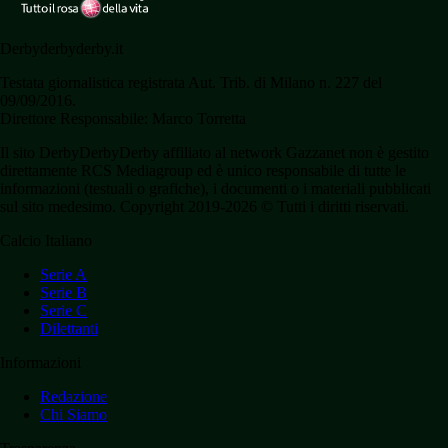
Derbyderbyderby.it
Testata giornalistica registrata Aut. Trib. di Milano n. 227 del
09/09/2016.
Direttore Responsabile: Marco Torretta
Il sito DerbyDerbyDerby affiliato al network Gazzanet non è gestito
direttamente RCS Mediagroup ed è unico responsabile di tutte le
informazioni (testuali o grafiche), i documenti o i materiali pubblicati
sul sito medesimo. Copyright 2019-2026 © Tutti i diritti riservati.
Calcio Italiano
Serie A
Serie B
Serie C
Dilettanti
Informazioni
Redazione
Chi Siamo