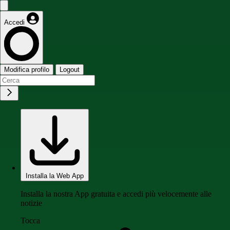
Accedi
Modifica profilo
Logout
Installa la Web App
Installa la nostra App gratuita e accedi più velocemente alle
notizie
Tocca