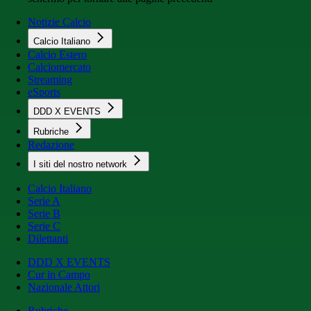
Notizie Calcio
Calcio Italiano
Calcio Estero
Calciomercato
Streaming
eSports
DDD X EVENTS
Rubriche
Redazione
I siti del nostro network
Calcio Italiano
Serie A
Serie B
Serie C
Dilettanti
DDD X EVENTS
Cur in Campo
Nazionale Attori
Rubriche