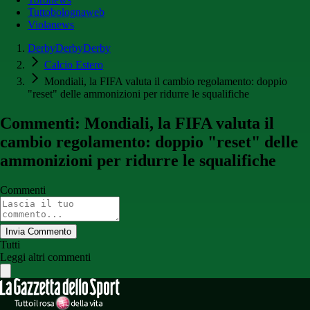
Tuttobolognaweb
Violanews
DerbyDerbyDerby
Calcio Estero
Mondiali, la FIFA valuta il cambio regolamento: doppio
"reset" delle ammonizioni per ridurre le squalifiche
Commenti: Mondiali, la FIFA valuta il
cambio regolamento: doppio "reset" delle
ammonizioni per ridurre le squalifiche
Commenti
Invia Commento
Tutti
Leggi altri commenti