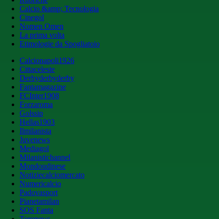
Calcio &amp; Tecnologia
Cinegol
Nomen Omen
La prima volta
Etimologie da Spogliatoio
Calcionapoli1926
Cittaceleste
Derbyderbyderby
Fantamagazine
FCInter1908
Forzaroma
Golssip
Hellas1903
Ilmilanista
Juvenews
Mediagol
Milanistichannel
Mondoudinese
Notiziecalciomercato
Numericalcio
Padovasport
Pianetamilan
SOS Fanta
Toronews