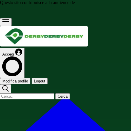
Questo sito contribuisce alla audience de
Accedi
Modifica profilo
Logout
Cerca