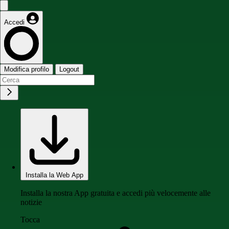
Accedi
Modifica profilo
Logout
Installa la Web App
Installa la nostra App gratuita e accedi più velocemente alle
notizie
Tocca