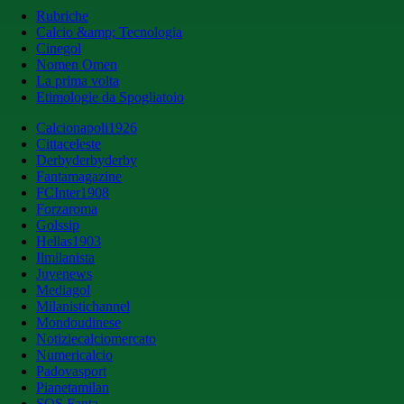
Rubriche
Calcio &amp; Tecnologia
Cinegol
Nomen Omen
La prima volta
Etimologie da Spogliatoio
Calcionapoli1926
Cittaceleste
Derbyderbyderby
Fantamagazine
FCInter1908
Forzaroma
Golssip
Hellas1903
Ilmilanista
Juvenews
Mediagol
Milanistichannel
Mondoudinese
Notiziecalciomercato
Numericalcio
Padovasport
Pianetamilan
SOS Fanta