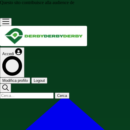
Questo sito contribuisce alla audience de
Accedi
Modifica profilo
Logout
Cerca