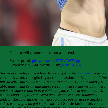
Nothing will change our feeling at the end.
We are proud.
pic.twitter.com/ZTTAPW7Vpp
—
Coventry City (@Coventry_City)
May 13, 2025
Successivamente, ai microfoni della stampa locale,
Lampard
ha parlato
così analizzando al meglio la gara con il massimo dell'equilibrio: "
Una
partita dura, ma siamo stati la squadra migliore. C'era un'atmosfera
abbastanza difficile da affrontare, soprattutto nei primi minuti di gara,
poi però siamo venuti fuori e abbiamo fatto valere la nostra qualità.
Nel secondo tempo, l'atmosfera dello stadio se ne era totalmente
andata, stavamo imponendo il nostro gioco, poi purtroppo questo è il
calcio e chi segna un gol in più vince"
. Il
Sunderland
infatti, con la
rete di Ballard, si è riportato in vantaggio nella sfida complessiva dopo