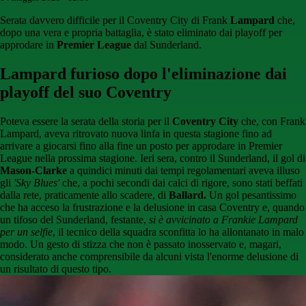
Serata davvero difficile per il Coventry City di Frank
Lampard
che,
dopo una vera e propria battaglia, è stato eliminato dai playoff per
approdare in
Premier League
dal Sunderland.
Lampard furioso dopo l'eliminazione dai
playoff del suo Coventry
Poteva essere la serata della storia per il
Coventry City
che, con Frank
Lampard, aveva ritrovato nuova linfa in questa stagione fino ad
arrivare a giocarsi fino alla fine un posto per approdare in Premier
League nella prossima stagione. Ieri sera, contro il Sunderland, il gol di
Mason-Clarke
a quindici minuti dai tempi regolamentari aveva illuso
gli
'Sky Blues'
che, a pochi secondi dai calci di rigore, sono stati beffati
dalla rete, praticamente allo scadere, di
Ballard.
Un gol pesantissimo
che ha acceso la frustrazione e la delusione in casa Coventry e, quando
un tifoso del Sunderland, festante,
si è avvicinato a Frankie Lampard
per un selfie
, il tecnico della squadra sconfitta lo ha allontanato in malo
modo. Un gesto di stizza che non è passato inosservato e, magari,
considerato anche comprensibile da alcuni vista l'enorme delusione di
un risultato di questo tipo.