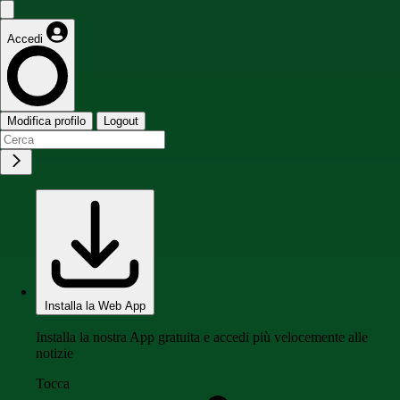
Accedi
Modifica profilo
Logout
Installa la Web App
Installa la nostra App gratuita e accedi più velocemente alle
notizie
Tocca