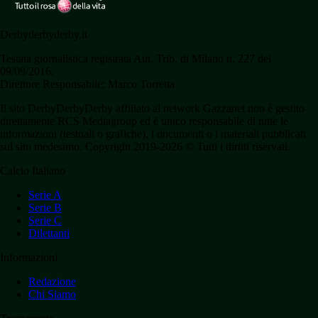
Derbyderbyderby.it
Testata giornalistica registrata Aut. Trib. di Milano n. 227 del
09/09/2016.
Direttore Responsabile: Marco Torretta
Il sito DerbyDerbyDerby affiliato al network Gazzanet non è gestito
direttamente RCS Mediagroup ed è unico responsabile di tutte le
informazioni (testuali o grafiche), i documenti o i materiali pubblicati
sul sito medesimo. Copyright 2019-2026 © Tutti i diritti riservati.
Calcio Italiano
Serie A
Serie B
Serie C
Dilettanti
Informazioni
Redazione
Chi Siamo