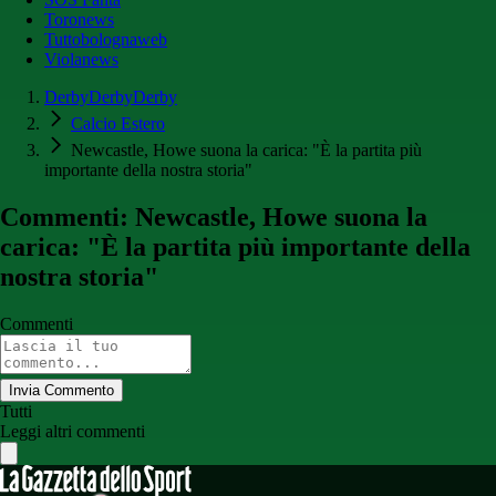
Toronews
Tuttobolognaweb
Violanews
DerbyDerbyDerby
Calcio Estero
Newcastle, Howe suona la carica: "È la partita più
importante della nostra storia"
Commenti: Newcastle, Howe suona la
carica: "È la partita più importante della
nostra storia"
Commenti
Invia Commento
Tutti
Leggi altri commenti