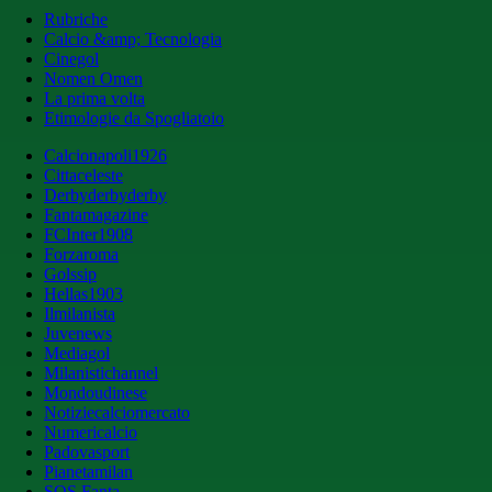
Rubriche
Calcio &amp; Tecnologia
Cinegol
Nomen Omen
La prima volta
Etimologie da Spogliatoio
Calcionapoli1926
Cittaceleste
Derbyderbyderby
Fantamagazine
FCInter1908
Forzaroma
Golssip
Hellas1903
Ilmilanista
Juvenews
Mediagol
Milanistichannel
Mondoudinese
Notiziecalciomercato
Numericalcio
Padovasport
Pianetamilan
SOS Fanta