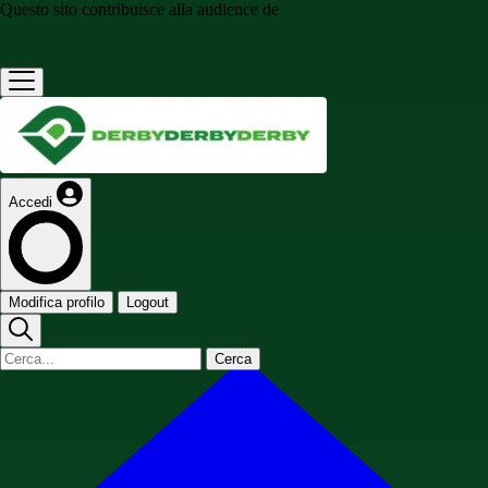
Questo sito contribuisce alla audience de
Accedi
Modifica profilo
Logout
Cerca