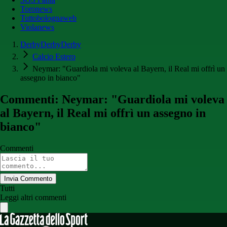
Toronews
Tuttobolognaweb
Violanews
DerbyDerbyDerby
Calcio Estero
Neymar: "Guardiola mi voleva al Bayern, il Real mi offrì un
assegno in bianco"
Commenti: Neymar: "Guardiola mi voleva
al Bayern, il Real mi offrì un assegno in
bianco"
Commenti
Invia Commento
Tutti
Leggi altri commenti