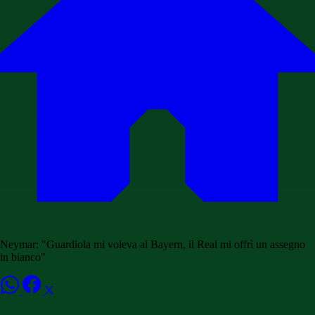
Neymar: "Guardiola mi voleva al Bayern, il Real mi offrì un assegno
in bianco"