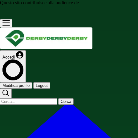
Questo sito contribuisce alla audience de
Accedi
Modifica profilo
Logout
Cerca