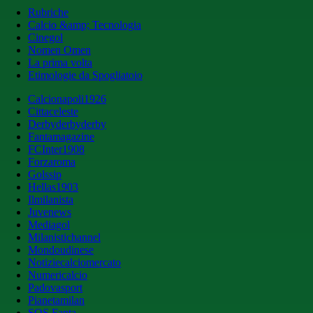
Rubriche
Calcio &amp; Tecnologia
Cinegol
Nomen Omen
La prima volta
Etimologie da Spogliatoio
Calcionapoli1926
Cittaceleste
Derbyderbyderby
Fantamagazine
FCInter1908
Forzaroma
Golssip
Hellas1903
Ilmilanista
Juvenews
Mediagol
Milanistichannel
Mondoudinese
Notiziecalciomercato
Numericalcio
Padovasport
Pianetamilan
SOS Fanta