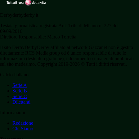
Derbyderbyderby.it
Testata giornalistica registrata Aut. Trib. di Milano n. 227 del
09/09/2016.
Direttore Responsabile: Marco Torretta
Il sito DerbyDerbyDerby affiliato al network Gazzanet non è gestito
direttamente RCS Mediagroup ed è unico responsabile di tutte le
informazioni (testuali o grafiche), i documenti o i materiali pubblicati
sul sito medesimo. Copyright 2019-2026 © Tutti i diritti riservati.
Calcio Italiano
Serie A
Serie B
Serie C
Dilettanti
Informazioni
Redazione
Chi Siamo