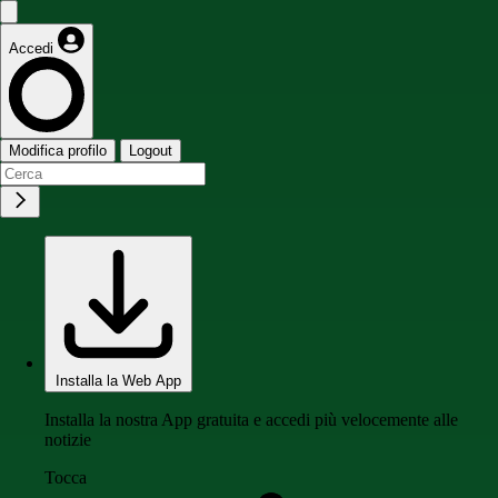
Accedi
Modifica profilo
Logout
Installa la Web App
Installa la nostra App gratuita e accedi più velocemente alle
notizie
Tocca