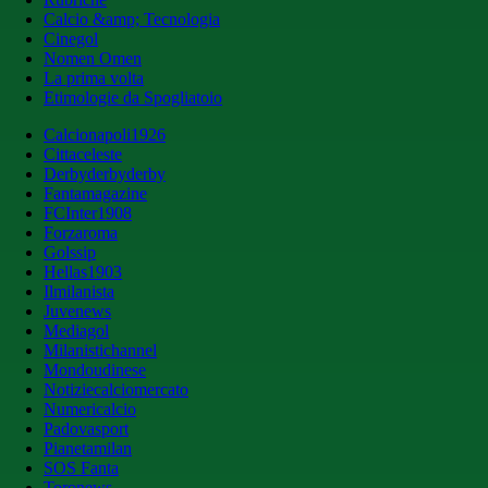
Calcio &amp; Tecnologia
Cinegol
Nomen Omen
La prima volta
Etimologie da Spogliatoio
Calcionapoli1926
Cittaceleste
Derbyderbyderby
Fantamagazine
FCInter1908
Forzaroma
Golssip
Hellas1903
Ilmilanista
Juvenews
Mediagol
Milanistichannel
Mondoudinese
Notiziecalciomercato
Numericalcio
Padovasport
Pianetamilan
SOS Fanta
Toronews