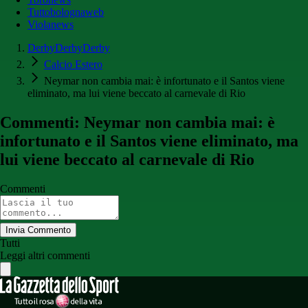
Tuttobolognaweb
Violanews
DerbyDerbyDerby
Calcio Estero
Neymar non cambia mai: è infortunato e il Santos viene
eliminato, ma lui viene beccato al carnevale di Rio
Commenti: Neymar non cambia mai: è
infortunato e il Santos viene eliminato, ma
lui viene beccato al carnevale di Rio
Commenti
Invia Commento
Tutti
Leggi altri commenti