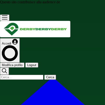
Questo sito contribuisce alla audience de
Accedi
Modifica profilo
Logout
Cerca