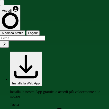
Accedi
Modifica profilo
Logout
Installa la Web App
Installa la nostra App gratuita e accedi più velocemente alle
notizie
Tocca