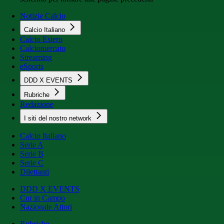
Notizie Calcio
Calcio Italiano
Calcio Estero
Calciomercato
Streaming
eSports
DDD X EVENTS
Rubriche
Redazione
I siti del nostro network
Calcio Italiano
Serie A
Serie B
Serie C
Dilettanti
DDD X EVENTS
Cur in Campo
Nazionale Attori
Rubriche