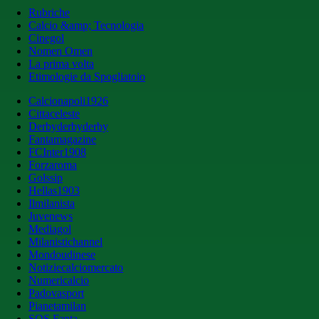
Rubriche
Calcio &amp; Tecnologia
Cinegol
Nomen Omen
La prima volta
Etimologie da Spogliatoio
Calcionapoli1926
Cittaceleste
Derbyderbyderby
Fantamagazine
FCInter1908
Forzaroma
Golssip
Hellas1903
Ilmilanista
Juvenews
Mediagol
Milanistichannel
Mondoudinese
Notiziecalciomercato
Numericalcio
Padovasport
Pianetamilan
SOS Fanta