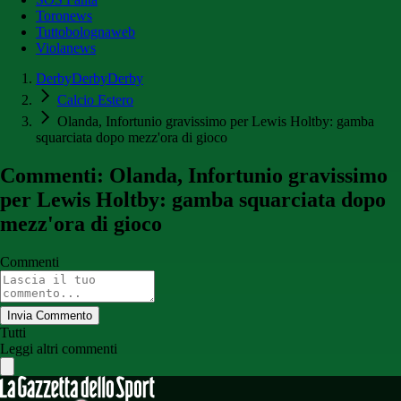
Toronews
Tuttobolognaweb
Violanews
DerbyDerbyDerby
Calcio Estero
Olanda, Infortunio gravissimo per Lewis Holtby: gamba
squarciata dopo mezz'ora di gioco
Commenti: Olanda, Infortunio gravissimo
per Lewis Holtby: gamba squarciata dopo
mezz'ora di gioco
Commenti
Invia Commento
Tutti
Leggi altri commenti