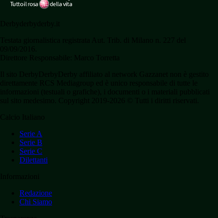
Derbyderbyderby.it
Testata giornalistica registrata Aut. Trib. di Milano n. 227 del
09/09/2016.
Direttore Responsabile: Marco Torretta
Il sito DerbyDerbyDerby affiliato al network Gazzanet non è gestito
direttamente RCS Mediagroup ed è unico responsabile di tutte le
informazioni (testuali o grafiche), i documenti o i materiali pubblicati
sul sito medesimo. Copyright 2019-2026 © Tutti i diritti riservati.
Calcio Italiano
Serie A
Serie B
Serie C
Dilettanti
Informazioni
Redazione
Chi Siamo