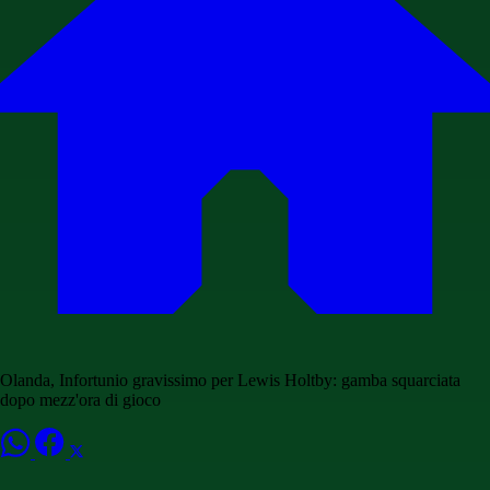
Olanda, Infortunio gravissimo per Lewis Holtby: gamba squarciata
dopo mezz'ora di gioco