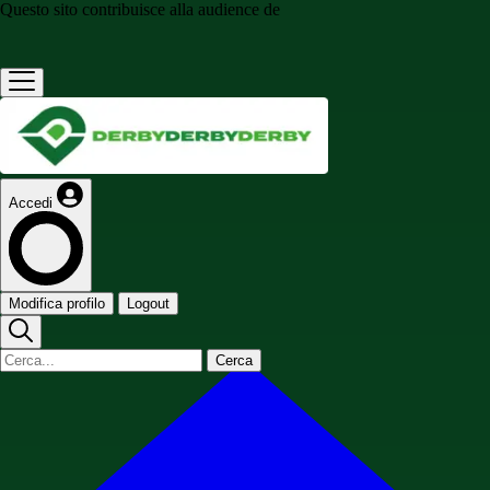
Questo sito contribuisce alla audience de
Accedi
Modifica profilo
Logout
Cerca