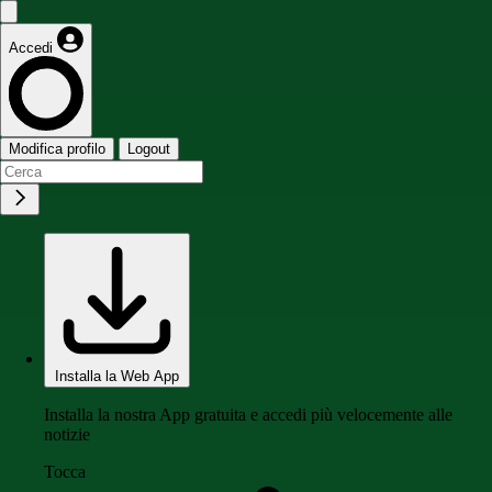
Accedi
Modifica profilo
Logout
Installa la Web App
Installa la nostra App gratuita e accedi più velocemente alle
notizie
Tocca