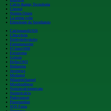
Calcio &amp; Tecnologia
Cinegol
Nomen Omen
La prima volta
Etimologie da Spogliatoio
Calcionapoli1926
Cittaceleste
Derbyderbyderby
Fantamagazine
FCInter1908
Forzaroma
Golssip
Hellas1903
Ilmilanista
Juvenews
Mediagol
Milanistichannel
Mondoudinese
Notiziecalciomercato
Numericalcio
Padovasport
Pianetamilan
SOS Fanta
Toronews