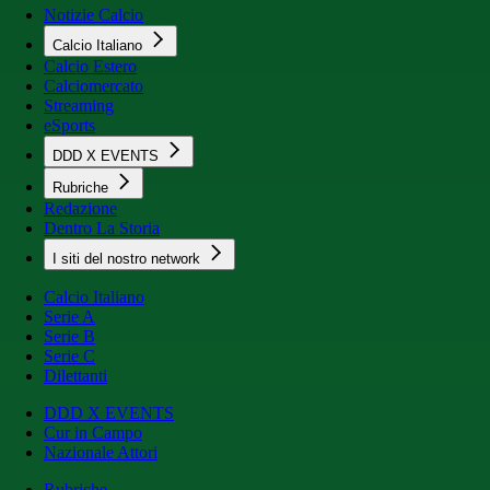
Notizie Calcio
Calcio Italiano
Calcio Estero
Calciomercato
Streaming
eSports
DDD X EVENTS
Rubriche
Redazione
Dentro La Storia
I siti del nostro network
Calcio Italiano
Serie A
Serie B
Serie C
Dilettanti
DDD X EVENTS
Cur in Campo
Nazionale Attori
Rubriche