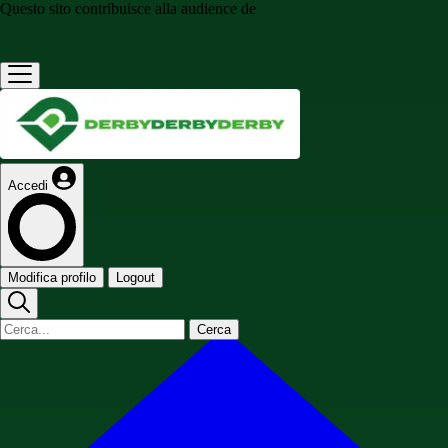
Questo sito contribuisce alla audience de
Accedi
Modifica profilo
Logout
Cerca