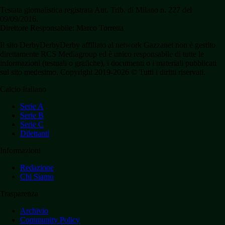
Testata giornalistica registrata Aut. Trib. di Milano n. 227 del
09/09/2016.
Direttore Responsabile: Marco Torretta
Il sito DerbyDerbyDerby affiliato al network Gazzanet non è gestito
direttamente RCS Mediagroup ed è unico responsabile di tutte le
informazioni (testuali o grafiche), i documenti o i materiali pubblicati
sul sito medesimo. Copyright 2019-2026 © Tutti i diritti riservati.
Calcio Italiano
Serie A
Serie B
Serie C
Dilettanti
Informazioni
Redazione
Chi Siamo
Trasparenza
Archivio
Community Policy