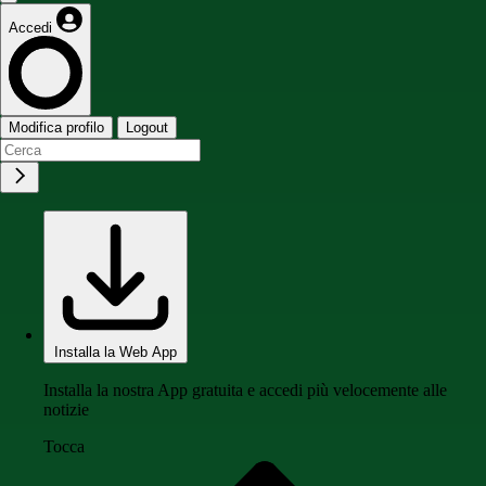
Accedi
Modifica profilo
Logout
Installa la Web App
Installa la nostra App gratuita e accedi più velocemente alle
notizie
Tocca