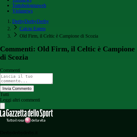
Tuttobolognaweb
Violanews
DerbyDerbyDerby
Calcio Estero
Old Firm, il Celtic è Campione di Scozia
Commenti: Old Firm, il Celtic è Campione
di Scozia
Commenti
Invia Commento
Tutti
Leggi altri commenti
Derbyderbyderby.it