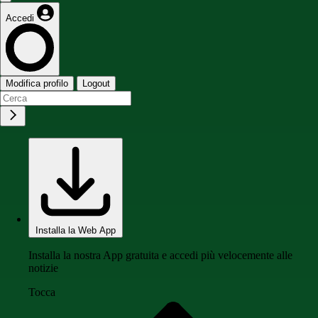
Accedi
Modifica profilo
Logout
Installa la Web App
Installa la nostra App gratuita e accedi più velocemente alle
notizie
Tocca