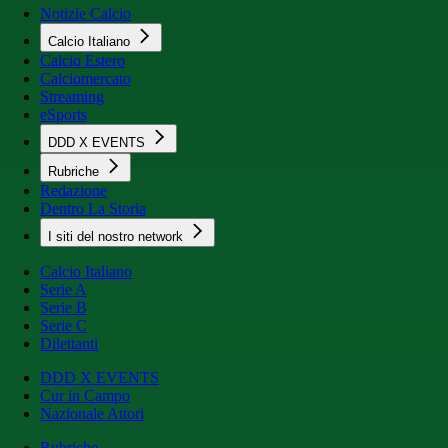
Notizie Calcio
Calcio Italiano
Calcio Estero
Calciomercato
Streaming
eSports
DDD X EVENTS
Rubriche
Redazione
Dentro La Storia
I siti del nostro network
Calcio Italiano
Serie A
Serie B
Serie C
Dilettanti
DDD X EVENTS
Cur in Campo
Nazionale Attori
Rubriche