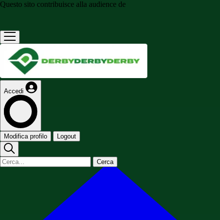
Questo sito contribuisce alla audience de
Accedi
Modifica profilo
Logout
Cerca