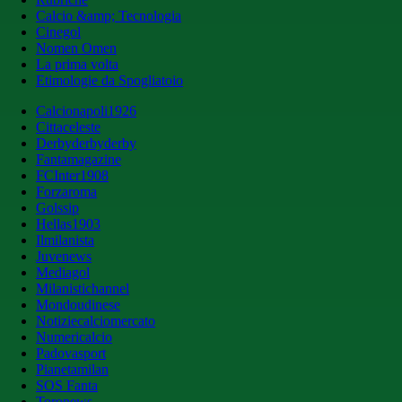
Calcio &amp; Tecnologia
Cinegol
Nomen Omen
La prima volta
Etimologie da Spogliatoio
Calcionapoli1926
Cittaceleste
Derbyderbyderby
Fantamagazine
FCInter1908
Forzaroma
Golssip
Hellas1903
Ilmilanista
Juvenews
Mediagol
Milanistichannel
Mondoudinese
Notiziecalciomercato
Numericalcio
Padovasport
Pianetamilan
SOS Fanta
Toronews