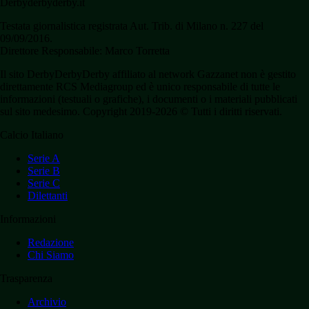
Derbyderbyderby.it
Testata giornalistica registrata Aut. Trib. di Milano n. 227 del
09/09/2016.
Direttore Responsabile: Marco Torretta
Il sito DerbyDerbyDerby affiliato al network Gazzanet non è gestito
direttamente RCS Mediagroup ed è unico responsabile di tutte le
informazioni (testuali o grafiche), i documenti o i materiali pubblicati
sul sito medesimo. Copyright 2019-2026 © Tutti i diritti riservati.
Calcio Italiano
Serie A
Serie B
Serie C
Dilettanti
Informazioni
Redazione
Chi Siamo
Trasparenza
Archivio