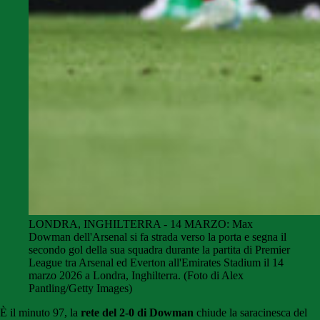
LONDRA, INGHILTERRA - 14 MARZO: Max
Dowman dell'Arsenal si fa strada verso la porta e segna il
secondo gol della sua squadra durante la partita di Premier
League tra Arsenal ed Everton all'Emirates Stadium il 14
marzo 2026 a Londra, Inghilterra. (Foto di Alex
Pantling/Getty Images)
È il minuto 97, la
rete del 2-0 di Dowman
chiude la saracinesca del