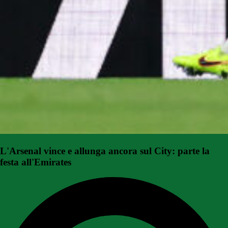
L'Arsenal vince e allunga ancora sul City: parte la
festa all'Emirates