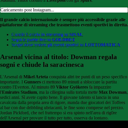
Stadium. Tudor corsaro a
Liverpool
con gli
Spurs
.
Caricamento post Instagram...
Il grande calcio internazionale è sempre più accessibile grazie alle
piattaforme di streaming che trasmettono eventi sportivi in diretta.
Guarda il calcio in streaming su
SISAL
Segui le partite live su
GOLDBET
Scopri dove vedere gli eventi sportivi su
LOTTOMATICA
Arsenal vicina al titolo: Dowman regala
sogni e chiude la saracinesca
L'Arsenal di
Mikel Arteta
conquista altri tre punti di un peso specifico
importante. I
Gunners
ci mettono 89 minuti a sbloccare la partita
contro l'Everton. Al minuto 89
Viktor Gyökeres
fa impazzire
l'
Emirates Stadium
, ma la ciliegina sulla tortala mette
Max Dowman
,
sedici anni. Sì avete capito bene. Il giovane talento si lancia in una
cavalcata dalla propria area di rigore, manda due giocatori dei Toffees
al bar con due dribbling ubriacanti, le fine sono comprese nel prezzo.
Jordan Pickford, che nel frattempo si era spinto nell'area di rig0re
dell'Arsenal per provare il tutto per tutto, osserva da lontano.