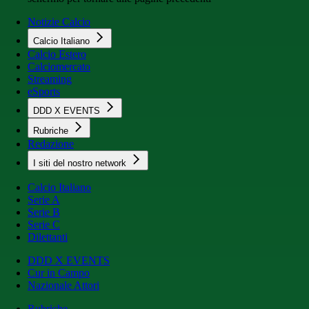
Notizie Calcio
Calcio Italiano
Calcio Estero
Calciomercato
Streaming
eSports
DDD X EVENTS
Rubriche
Redazione
I siti del nostro network
Calcio Italiano
Serie A
Serie B
Serie C
Dilettanti
DDD X EVENTS
Cur in Campo
Nazionale Attori
Rubriche