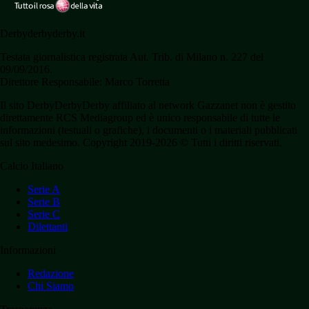
Derbyderbyderby.it
Testata giornalistica registrata Aut. Trib. di Milano n. 227 del
09/09/2016.
Direttore Responsabile: Marco Torretta
Il sito DerbyDerbyDerby affiliato al network Gazzanet non è gestito
direttamente RCS Mediagroup ed è unico responsabile di tutte le
informazioni (testuali o grafiche), i documenti o i materiali pubblicati
sul sito medesimo. Copyright 2019-2026 © Tutti i diritti riservati.
Calcio Italiano
Serie A
Serie B
Serie C
Dilettanti
Informazioni
Redazione
Chi Siamo