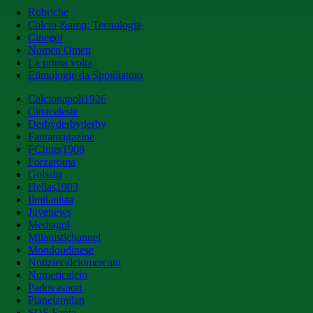
Rubriche
Calcio &amp; Tecnologia
Cinegol
Nomen Omen
La prima volta
Etimologie da Spogliatoio
Calcionapoli1926
Cittaceleste
Derbyderbyderby
Fantamagazine
FCInter1908
Forzaroma
Golssip
Hellas1903
Ilmilanista
Juvenews
Mediagol
Milanistichannel
Mondoudinese
Notiziecalciomercato
Numericalcio
Padovasport
Pianetamilan
SOS Fanta