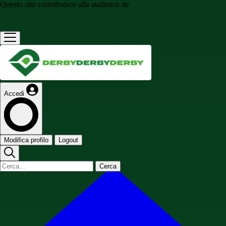
Questo sito contribuisce alla audience de
Accedi
Modifica profilo
Logout
Cerca