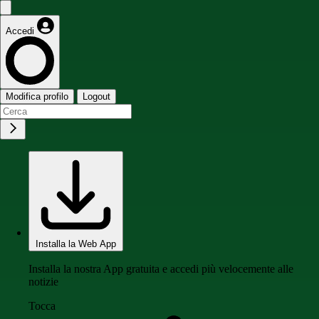
Accedi
Modifica profilo
Logout
Installa la Web App
Installa la nostra App gratuita e accedi più velocemente alle
notizie
Tocca