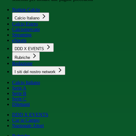
Notizie Calcio
Calcio Italiano
Calcio Estero
Calciomercato
Streaming
eSports
DDD X EVENTS
Rubriche
Redazione
I siti del nostro network
Calcio Italiano
Serie A
Serie B
Serie C
Dilettanti
DDD X EVENTS
Cur in Campo
Nazionale Attori
Rubriche