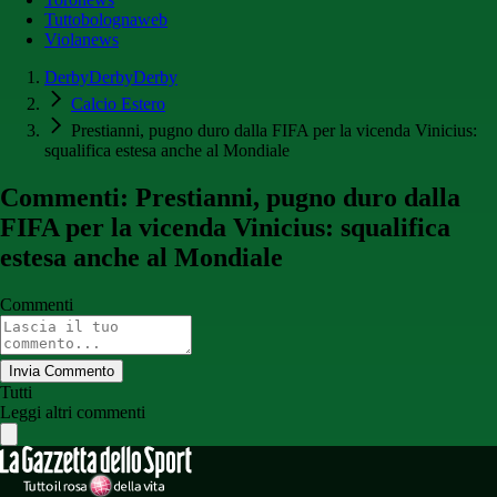
Tuttobolognaweb
Violanews
DerbyDerbyDerby
Calcio Estero
Prestianni, pugno duro dalla FIFA per la vicenda Vinicius:
squalifica estesa anche al Mondiale
Commenti: Prestianni, pugno duro dalla
FIFA per la vicenda Vinicius: squalifica
estesa anche al Mondiale
Commenti
Invia Commento
Tutti
Leggi altri commenti