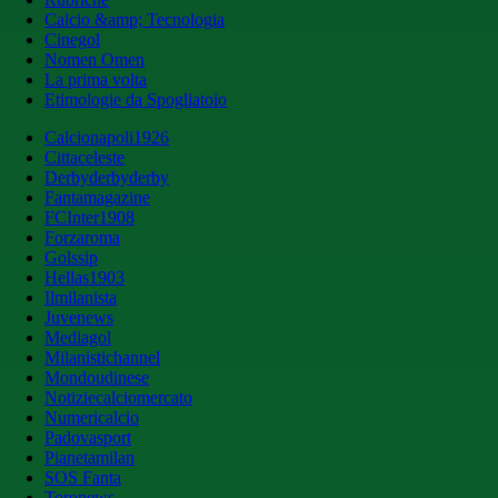
Calcio &amp; Tecnologia
Cinegol
Nomen Omen
La prima volta
Etimologie da Spogliatoio
Calcionapoli1926
Cittaceleste
Derbyderbyderby
Fantamagazine
FCInter1908
Forzaroma
Golssip
Hellas1903
Ilmilanista
Juvenews
Mediagol
Milanistichannel
Mondoudinese
Notiziecalciomercato
Numericalcio
Padovasport
Pianetamilan
SOS Fanta
Toronews