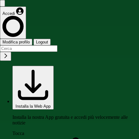
Accedi
Modifica profilo
Logout
Installa la Web App
Installa la nostra App gratuita e accedi più velocemente alle
notizie
Tocca