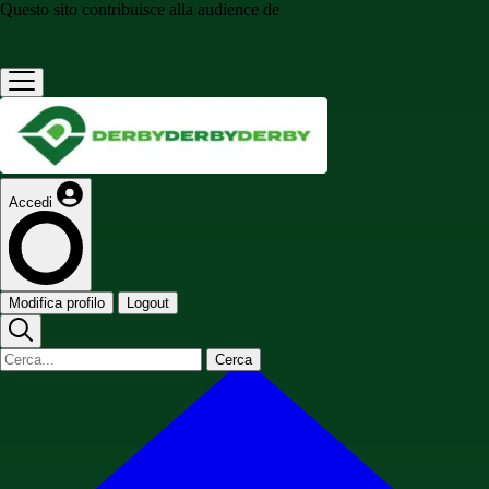
Questo sito contribuisce alla audience de
Accedi
Modifica profilo
Logout
Cerca