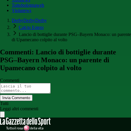
Tuttobolognaweb
Violanews
DerbyDerbyDerby
Calcio Estero
Lancio di bottiglie durante PSG–Bayern Monaco: un parente
di Upamecano colpito al volto
Commenti: Lancio di bottiglie durante
PSG–Bayern Monaco: un parente di
Upamecano colpito al volto
Commenti
Invia Commento
Tutti
Leggi altri commenti