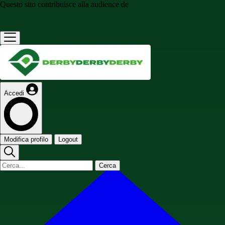
Questo sito contribuisce alla audience de
Accedi
Modifica profilo
Logout
Cerca