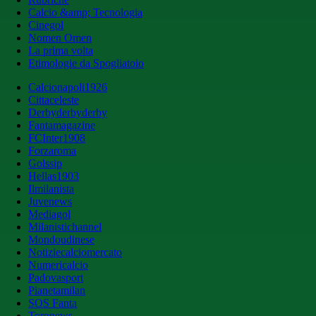
Calcio &amp; Tecnologia
Cinegol
Nomen Omen
La prima volta
Etimologie da Spogliatoio
Calcionapoli1926
Cittaceleste
Derbyderbyderby
Fantamagazine
FCInter1908
Forzaroma
Golssip
Hellas1903
Ilmilanista
Juvenews
Mediagol
Milanistichannel
Mondoudinese
Notiziecalciomercato
Numericalcio
Padovasport
Pianetamilan
SOS Fanta
Toronews