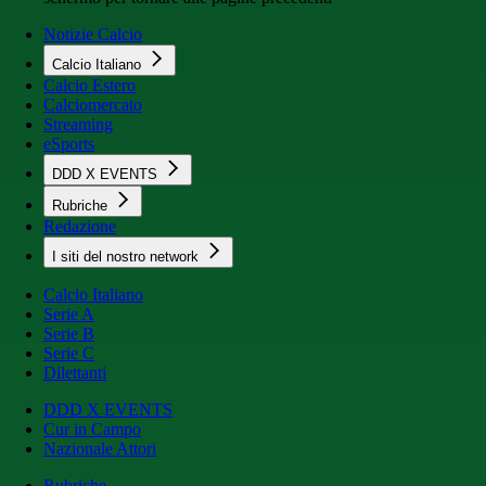
Notizie Calcio
Calcio Italiano
Calcio Estero
Calciomercato
Streaming
eSports
DDD X EVENTS
Rubriche
Redazione
I siti del nostro network
Calcio Italiano
Serie A
Serie B
Serie C
Dilettanti
DDD X EVENTS
Cur in Campo
Nazionale Attori
Rubriche