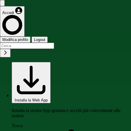
Accedi
Modifica profilo
Logout
Installa la Web App
Installa la nostra App gratuita e accedi più velocemente alle
notizie
Tocca