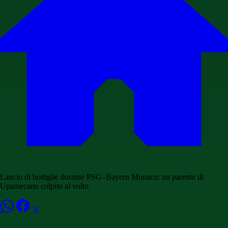
Lancio di bottiglie durante PSG–Bayern Monaco: un parente di
Upamecano colpito al volto