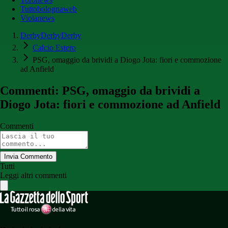
Tuttobolognaweb
Violanews
DerbyDerbyDerby
Calcio Estero
PSG, omaggio da brividi a Diogo Jota: fiori e commozione
ad Anfield
Commenti: PSG, omaggio da brividi a
Diogo Jota: fiori e commozione ad Anfield
Commenti
Invia Commento
Tutti
Leggi altri commenti