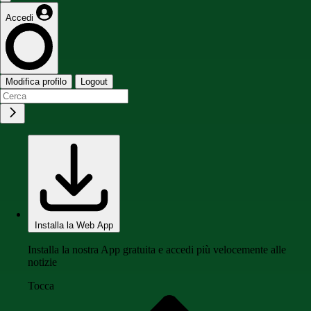
Accedi
Modifica profilo
Logout
Installa la Web App
Installa la nostra App gratuita e accedi più velocemente alle
notizie
Tocca