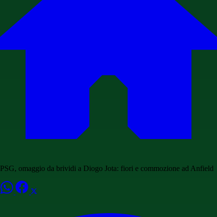
PSG, omaggio da brividi a Diogo Jota: fiori e commozione ad Anfield