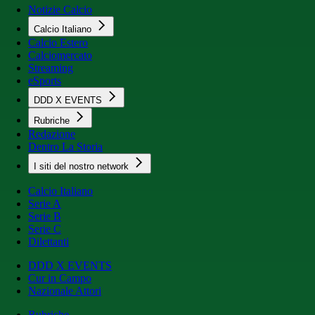
Notizie Calcio
Calcio Italiano
Calcio Estero
Calciomercato
Streaming
eSports
DDD X EVENTS
Rubriche
Redazione
Dentro La Storia
I siti del nostro network
Calcio Italiano
Serie A
Serie B
Serie C
Dilettanti
DDD X EVENTS
Cur in Campo
Nazionale Attori
Rubriche