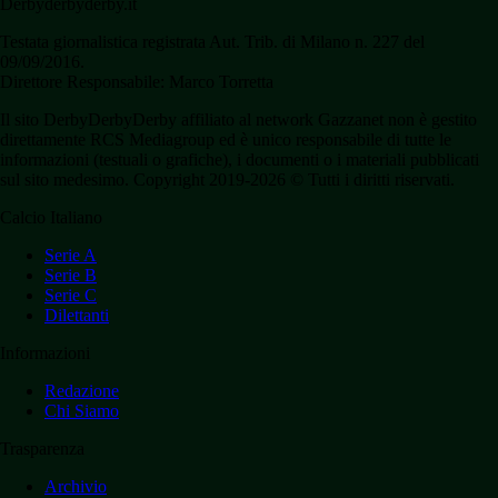
Derbyderbyderby.it
Testata giornalistica registrata Aut. Trib. di Milano n. 227 del
09/09/2016.
Direttore Responsabile: Marco Torretta
Il sito DerbyDerbyDerby affiliato al network Gazzanet non è gestito
direttamente RCS Mediagroup ed è unico responsabile di tutte le
informazioni (testuali o grafiche), i documenti o i materiali pubblicati
sul sito medesimo. Copyright 2019-2026 © Tutti i diritti riservati.
Calcio Italiano
Serie A
Serie B
Serie C
Dilettanti
Informazioni
Redazione
Chi Siamo
Trasparenza
Archivio