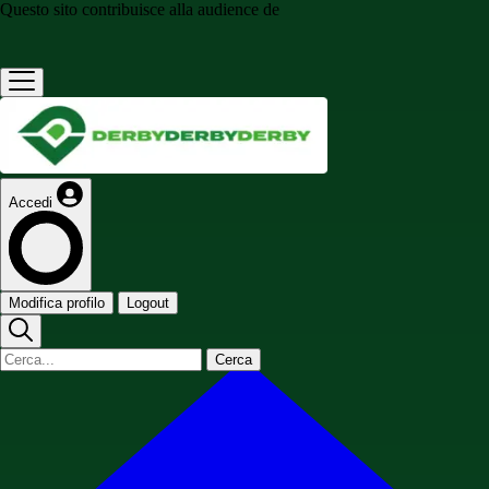
Questo sito contribuisce alla audience de
Accedi
Modifica profilo
Logout
Cerca