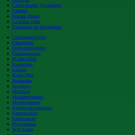
Calcio &amp; Tecnologia
Cinegol
Nomen Omen
La prima volta
Etimologie da Spogliatoio
Calcionapoli1926
Cittaceleste
Derbyderbyderby
Fantamagazine
FCInter1908
Forzaroma
Golssip
Hellas1903
Ilmilanista
Juvenews
Mediagol
Milanistichannel
Mondoudinese
Notiziecalciomercato
Numericalcio
Padovasport
Pianetamilan
SOS Fanta
Toronews