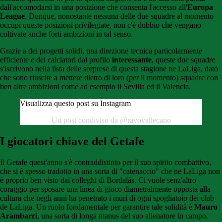
dall'accomodarsi in una posizione che consenta l'accesso all'
Europa
League
. Dunque, nonostante nessuna delle due squadre al momento
occupi queste posizioni privilegiate, non c'è dubbio che vengano
coltivate anche forti ambizioni in tal senso.
Grazie a dei progetti solidi, una direzione tecnica particolarmente
efficiente e dei calciatori dal profilo
interessante
, queste due squadre
s'iscrivono nella lista delle sorprese di questa stagione ne LaLiga, dato
che sono riuscite a mettere dietro di loro (per il momento) squadre con
ben altre ambizioni come ad esempio il Sevilla ed il Valencia.
Visualizza questo post su Instagram
Un post condiviso da @rayovallecano
I giocatori chiave del Getafe
Il Getafe quest'anno s'è contraddistinto per il suo spirito combattivo,
che si è spesso tradotto in una sorta di "catenaccio" che ne LaLiga non
è proprio ben visto dai colleghi di Bordalás. Ci vuole senz'altro
coraggio per sposare una linea di gioco diametralmente opposta alla
cultura che negli anni ha penetrato i muri di ogni spogliatoio dei club
de LaLiga. Un ruolo fondamentale per garantire tale solidità è
Mauro
Arambarri
, una sorta di longa manus del suo allenatore in campo.