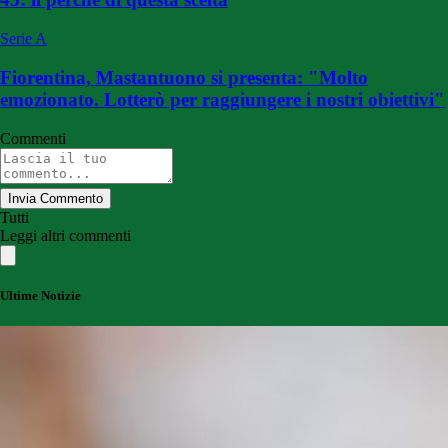
Serie A
Fiorentina, Mastantuono si presenta: "Molto
emozionato. Lotterò per raggiungere i nostri obiettivi"
Commenti
Invia Commento
Tutti
Leggi altri commenti
Ultime Notizie