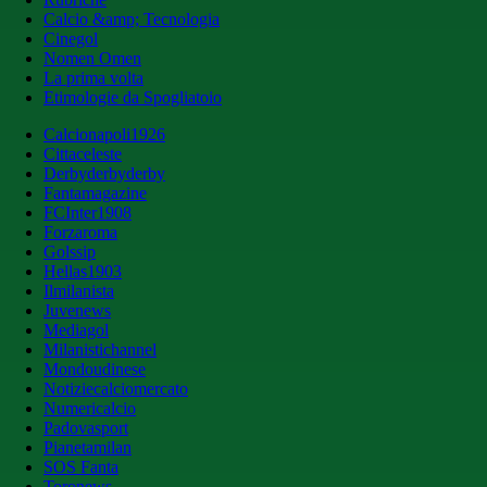
Calcio &amp; Tecnologia
Cinegol
Nomen Omen
La prima volta
Etimologie da Spogliatoio
Calcionapoli1926
Cittaceleste
Derbyderbyderby
Fantamagazine
FCInter1908
Forzaroma
Golssip
Hellas1903
Ilmilanista
Juvenews
Mediagol
Milanistichannel
Mondoudinese
Notiziecalciomercato
Numericalcio
Padovasport
Pianetamilan
SOS Fanta
Toronews