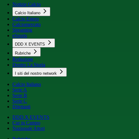
Notizie Calcio
Calcio Italiano
Calcio Estero
Calciomercato
Streaming
eSports
DDD X EVENTS
Rubriche
Redazione
Dentro La Storia
I siti del nostro network
Calcio Italiano
Serie A
Serie B
Serie C
Dilettanti
DDD X EVENTS
Cur in Campo
Nazionale Attori
Rubriche