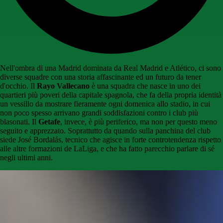
Nell'ombra di una Madrid dominata da Real Madrid e Atlético, ci sono
diverse squadre con una storia affascinante ed un futuro da tener
d'occhio. Il
Rayo Vallecano
è una squadra che nasce in uno dei
quartieri più poveri della capitale spagnola, che fa della propria identità
un vessillo da mostrare fieramente ogni domenica allo stadio, in cui
non poco spesso arrivano grandi soddisfazioni contro i club più
blasonati. Il
Getafe
, invece, è più periferico, ma non per questo meno
seguito e apprezzato. Soprattutto da quando sulla panchina del club
siede José Bordalás, tecnico che agisce in forte controtendenza rispetto
alle altre formazioni de LaLiga, e che ha fatto parecchio parlare di sé
negli ultimi anni.