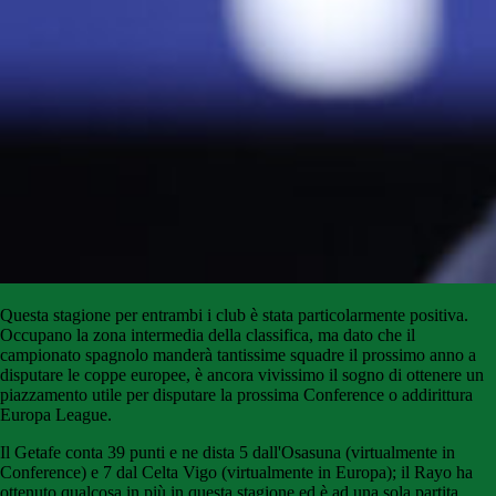
Questa stagione per entrambi i club è stata particolarmente positiva.
Occupano la zona intermedia della classifica, ma dato che il
campionato spagnolo manderà tantissime squadre il prossimo anno a
disputare le coppe europee, è ancora vivissimo il sogno di ottenere un
piazzamento utile per disputare la prossima Conference o addirittura
Europa League.
Il Getafe conta 39 punti e ne dista 5 dall'Osasuna (virtualmente in
Conference) e 7 dal Celta Vigo (virtualmente in Europa); il Rayo ha
ottenuto qualcosa in più in questa stagione ed è ad una sola partita