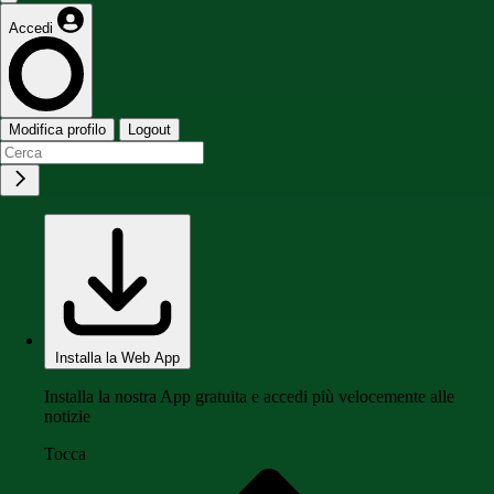
Accedi
Modifica profilo
Logout
Installa la Web App
Installa la nostra App gratuita e accedi più velocemente alle
notizie
Tocca