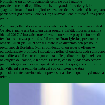
Nonostante sia un centrocampista centrale con funzione
prevalentemente di equilibratore, ha un grande fiuto del gol. Lo
spagnolo, infatti, è tra i migliori realizzatori della squadra ed ha segnato
perfino più gol dell'ex Serie A Borja Mayoral, che di ruolo è una prima
punta.
Arambarri, oltre ad essere uno dei calciatori tecnicamente più validi del
Getafe, è anche una bandiera della squadra. Infatti, indossa la maglia
blu dal 2017. Altro calciatore ad essere un vero e proprio simbolo di
fedeltà e sicurezza per i tifosi è il terzino
Juan Iglesias
, presente in
rosa dal 2020 (dal 2019 con il Getafe B) e diventato ben presto un
pretoriano di Bordalás. Non rispondendo di un reparto offensivo
particolarmente prolifico, i giocatori cardine di questa squadra agiscono
tra la difesa ed il centrocampo: e, una delle pedine principali nella zona
nevralgica del campo, è
Ramón Terrats
, che ha guadagnato sempre
più minutaggio nel corso di questa stagione. Lo spagnolo è in prestito
dal Villareal e la seconda metà del suo campionato è stata
particolarmente convincente, impreziosita anche da quattro gol messi a
referto.