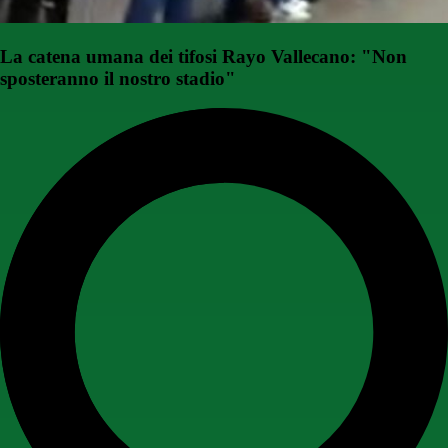
La catena umana dei tifosi Rayo Vallecano: "Non
sposteranno il nostro stadio"