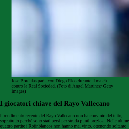
Jose Bordalas parla con Diego Rico durante il match
contro la Real Sociedad. (Foto di Angel Martinez/ Getty
Images)
I giocatori chiave del Rayo Vallecano
Il rendimento recente del Rayo Vallecano non ha convinto del tutto,
soprattutto perché sono stati persi per strada punti preziosi. Nelle ultime
quattro partite i Rojinblancos non hanno mai vinto, ottenendo soltanto