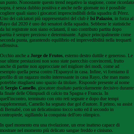
un punto. Nonostante questo trend negativo la stagione, come ricordato
sopra, è senza dubbio positiva e anche nelle giornate no è possibile
cogliere quali siano i giocatori imprescindibili della squadra di Pérez.
Uno dei calciatori più rappresentativi del club è
Isi Palazón
, in forza al
Rayo dal 2020 è uno dei senatori della squadra. Sebbene le statistiche
da lui registrate non siano eclatanti, il suo contributo partita dopo
partita è sempre prezioso e determinante. Agisce principalmente come
seconda punta, garantendo equilibrio ed imprevedibilità nella trequarti
offensiva.
Occhio anche a
Jorge de Frutos
, esterno destro duttile e generoso. Le
sue ultime prestazioni non sono state parecchio convincenti, frutto
anche di partite non approcciate nel migliore dei modi, come ad
esempio quella persa contro l'Espanyol in casa. Infine, vi forniamo il
profilo di un ragazzo molto interessante in casa Rayo, che man mano
potrebbe ritagliarsi uno spazio da titolare. Risponde presente al nome
di
Sergio Camello
, giocatore risultato particolarmente decisivo durante
la finale delle Olimpiadi di calcio tra Spagna e Francia. In
quell'incontro, terminato con otto reti segnate e dopo due tempi
supplementari, Camello ha segnato due gol d'autore. Il primo, su assist
di Bernabé, con un delicatissimo tocco sotto ed il secondo in
contropiede, sigillando la conquista dell'oro olimpico.
In quel momento era una rivelazione, un eroe inatteso capace di
mostrare nel momento più delicato sangue freddo e cinismo.