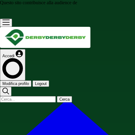
Questo sito contribuisce alla audience de
Accedi
Modifica profilo
Logout
Cerca