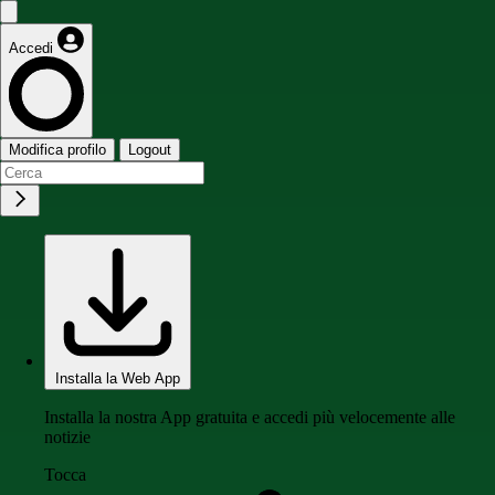
Accedi
Modifica profilo
Logout
Installa la Web App
Installa la nostra App gratuita e accedi più velocemente alle
notizie
Tocca