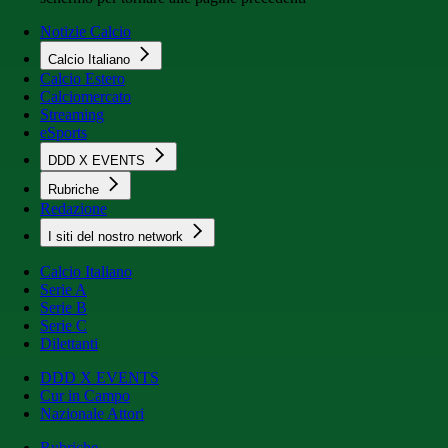
Notizie Calcio
Calcio Italiano
Calcio Estero
Calciomercato
Streaming
eSports
DDD X EVENTS
Rubriche
Redazione
I siti del nostro network
Calcio Italiano
Serie A
Serie B
Serie C
Dilettanti
DDD X EVENTS
Cur in Campo
Nazionale Attori
Rubriche