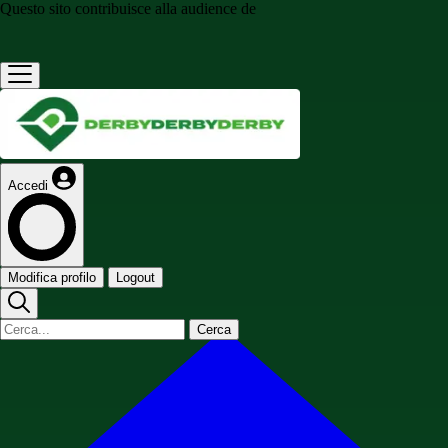
Questo sito contribuisce alla audience de
Accedi
Modifica profilo
Logout
Cerca