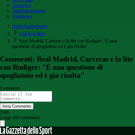
Toronews
Tuttobolognaweb
Violanews
DerbyDerbyDerby
Calcio Estero
Real Madrid, Carreras e la lite con Rudiger: "È una
questione di spogliatoio ed è gia risolta"
Commenti: Real Madrid, Carreras e la lite
con Rudiger: "È una questione di
spogliatoio ed è gia risolta"
Commenti
Invia Commento
Tutti
Leggi altri commenti