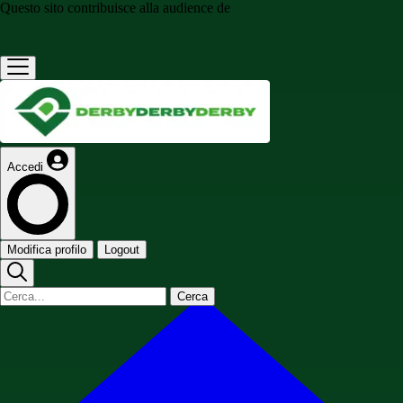
Questo sito contribuisce alla audience de
Accedi
Modifica profilo
Logout
Cerca