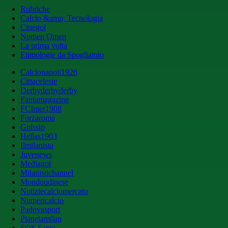
Rubriche
Calcio &amp; Tecnologia
Cinegol
Nomen Omen
La prima volta
Etimologie da Spogliatoio
Calcionapoli1926
Cittaceleste
Derbyderbyderby
Fantamagazine
FCInter1908
Forzaroma
Golssip
Hellas1903
Ilmilanista
Juvenews
Mediagol
Milanistichannel
Mondoudinese
Notiziecalciomercato
Numericalcio
Padovasport
Pianetamilan
SOS Fanta