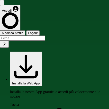
Accedi
Modifica profilo
Logout
Installa la Web App
Installa la nostra App gratuita e accedi più velocemente alle
notizie
Tocca