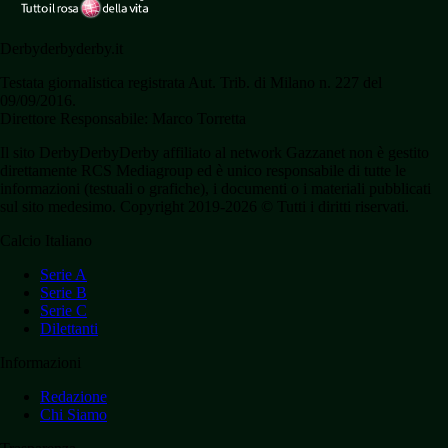
Derbyderbyderby.it
Testata giornalistica registrata Aut. Trib. di Milano n. 227 del
09/09/2016.
Direttore Responsabile: Marco Torretta
Il sito DerbyDerbyDerby affiliato al network Gazzanet non è gestito
direttamente RCS Mediagroup ed è unico responsabile di tutte le
informazioni (testuali o grafiche), i documenti o i materiali pubblicati
sul sito medesimo. Copyright 2019-2026 © Tutti i diritti riservati.
Calcio Italiano
Serie A
Serie B
Serie C
Dilettanti
Informazioni
Redazione
Chi Siamo