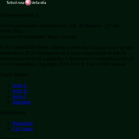
Derbyderbyderby.it
Testata giornalistica registrata Aut. Trib. di Milano n. 227 del
09/09/2016.
Direttore Responsabile: Marco Torretta
Il sito DerbyDerbyDerby affiliato al network Gazzanet non è gestito
direttamente RCS Mediagroup ed è unico responsabile di tutte le
informazioni (testuali o grafiche), i documenti o i materiali pubblicati
sul sito medesimo. Copyright 2019-2026 © Tutti i diritti riservati.
Calcio Italiano
Serie A
Serie B
Serie C
Dilettanti
Informazioni
Redazione
Chi Siamo