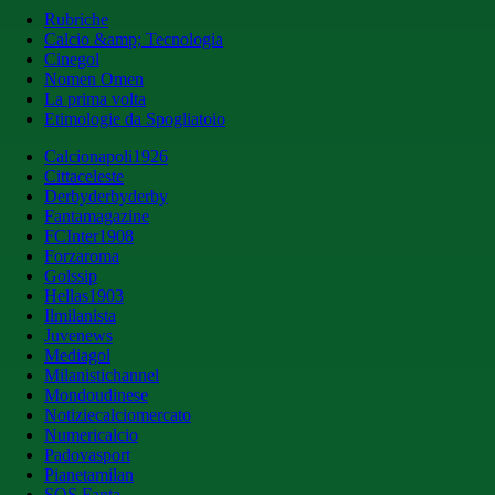
Rubriche
Calcio &amp; Tecnologia
Cinegol
Nomen Omen
La prima volta
Etimologie da Spogliatoio
Calcionapoli1926
Cittaceleste
Derbyderbyderby
Fantamagazine
FCInter1908
Forzaroma
Golssip
Hellas1903
Ilmilanista
Juvenews
Mediagol
Milanistichannel
Mondoudinese
Notiziecalciomercato
Numericalcio
Padovasport
Pianetamilan
SOS Fanta