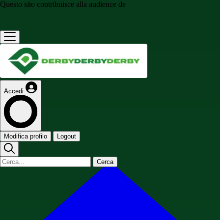
Questo sito contribuisce alla audience de
Accedi
Modifica profilo
Logout
Cerca