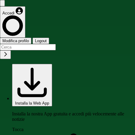
Accedi
Modifica profilo
Logout
Installa la Web App
Installa la nostra App gratuita e accedi più velocemente alle
notizie
Tocca