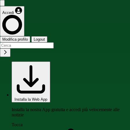
Accedi
Modifica profilo
Logout
Installa la Web App
Installa la nostra App gratuita e accedi più velocemente alle
notizie
Tocca