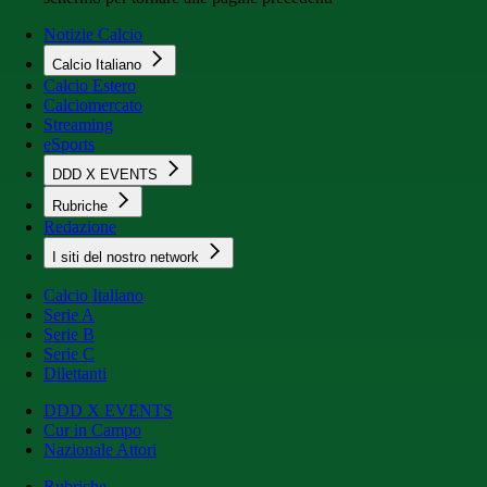
Notizie Calcio
Calcio Italiano
Calcio Estero
Calciomercato
Streaming
eSports
DDD X EVENTS
Rubriche
Redazione
I siti del nostro network
Calcio Italiano
Serie A
Serie B
Serie C
Dilettanti
DDD X EVENTS
Cur in Campo
Nazionale Attori
Rubriche