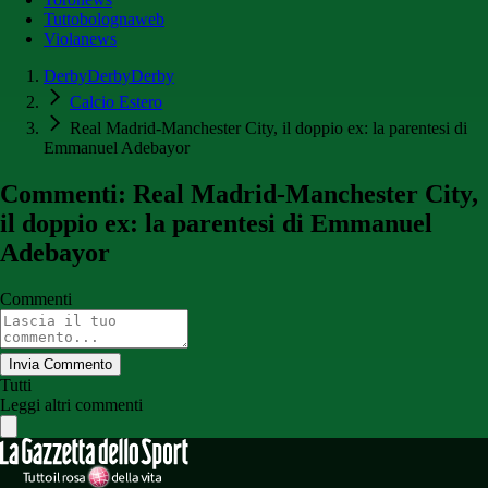
Tuttobolognaweb
Violanews
DerbyDerbyDerby
Calcio Estero
Real Madrid-Manchester City, il doppio ex: la parentesi di
Emmanuel Adebayor
Commenti: Real Madrid-Manchester City,
il doppio ex: la parentesi di Emmanuel
Adebayor
Commenti
Invia Commento
Tutti
Leggi altri commenti