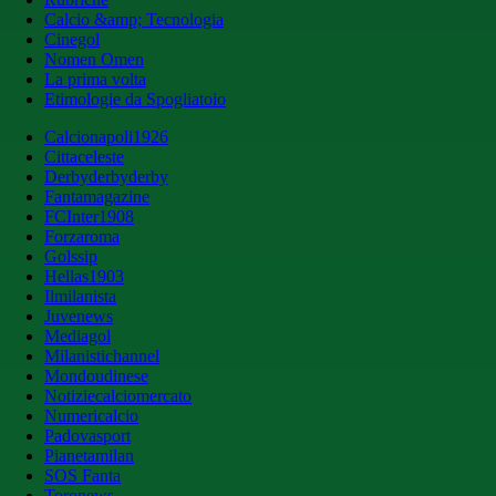
Calcio &amp; Tecnologia
Cinegol
Nomen Omen
La prima volta
Etimologie da Spogliatoio
Calcionapoli1926
Cittaceleste
Derbyderbyderby
Fantamagazine
FCInter1908
Forzaroma
Golssip
Hellas1903
Ilmilanista
Juvenews
Mediagol
Milanistichannel
Mondoudinese
Notiziecalciomercato
Numericalcio
Padovasport
Pianetamilan
SOS Fanta
Toronews