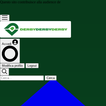
Questo sito contribuisce alla audience de
Accedi
Modifica profilo
Logout
Cerca