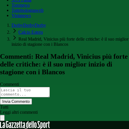
Toronews
Tuttobolognaweb
Violanews
DerbyDerbyDerby
Calcio Estero
Real Madrid, Vinicius più forte delle critiche: è il suo miglior
inizio di stagione con i Blancos
Commenti: Real Madrid, Vinicius più forte
delle critiche: è il suo miglior inizio di
stagione con i Blancos
Commenti
Invia Commento
Tutti
Leggi altri commenti