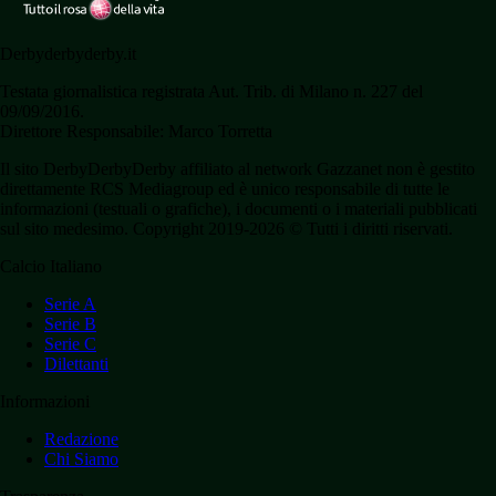
Derbyderbyderby.it
Testata giornalistica registrata Aut. Trib. di Milano n. 227 del
09/09/2016.
Direttore Responsabile: Marco Torretta
Il sito DerbyDerbyDerby affiliato al network Gazzanet non è gestito
direttamente RCS Mediagroup ed è unico responsabile di tutte le
informazioni (testuali o grafiche), i documenti o i materiali pubblicati
sul sito medesimo. Copyright 2019-2026 © Tutti i diritti riservati.
Calcio Italiano
Serie A
Serie B
Serie C
Dilettanti
Informazioni
Redazione
Chi Siamo