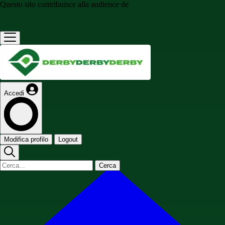
Questo sito contribuisce alla audience de
Accedi
Modifica profilo
Logout
Cerca