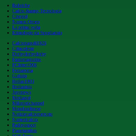
Rubriche
Calcio &amp; Tecnologia
Cinegol
Nomen Omen
La prima volta
Etimologie da Spogliatoio
Calcionapoli1926
Cittaceleste
Derbyderbyderby
Fantamagazine
FCInter1908
Forzaroma
Golssip
Hellas1903
Ilmilanista
Juvenews
Mediagol
Milanistichannel
Mondoudinese
Notiziecalciomercato
Numericalcio
Padovasport
Pianetamilan
SOS Fanta