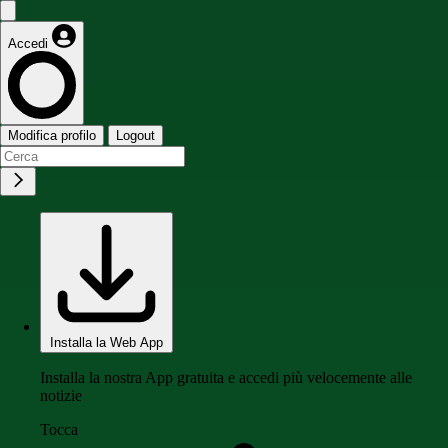
Accedi
Modifica profilo
Logout
Installa la Web App
Installa la nostra App gratuita e accedi più velocemente alle
notizie
Tocca