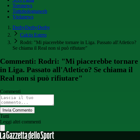
Toronews
Tuttobolognaweb
Violanews
DerbyDerbyDerby
Calcio Estero
Rodri: "Mi piacerebbe tornare in Liga. Passato all'Atletico?
Se chiama il Real non si può rifiutare"
Commenti: Rodri: "Mi piacerebbe tornare
in Liga. Passato all'Atletico? Se chiama il
Real non si può rifiutare"
Commenti
Invia Commento
Tutti
Leggi altri commenti