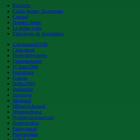
Rubriche
Calcio &amp; Tecnologia
Cinegol
Nomen Omen
La prima volta
Etimologie da Spogliatoio
Calcionapoli1926
Cittaceleste
Derbyderbyderby
Fantamagazine
FCInter1908
Forzaroma
Golssip
Hellas1903
Ilmilanista
Juvenews
Mediagol
Milanistichannel
Mondoudinese
Notiziecalciomercato
Numericalcio
Padovasport
Pianetamilan
SOS Fanta