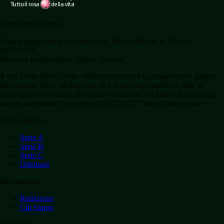
Derbyderbyderby.it
Testata giornalistica registrata Aut. Trib. di Milano n. 227 del
09/09/2016.
Direttore Responsabile: Marco Torretta
Il sito DerbyDerbyDerby affiliato al network Gazzanet non è gestito
direttamente RCS Mediagroup ed è unico responsabile di tutte le
informazioni (testuali o grafiche), i documenti o i materiali pubblicati
sul sito medesimo. Copyright 2019-2026 © Tutti i diritti riservati.
Calcio Italiano
Serie A
Serie B
Serie C
Dilettanti
Informazioni
Redazione
Chi Siamo