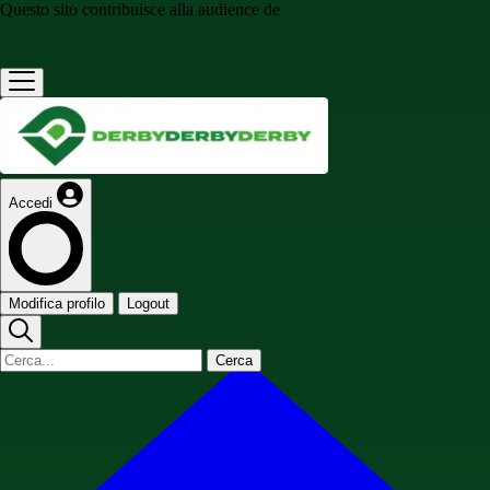
Questo sito contribuisce alla audience de
Accedi
Modifica profilo
Logout
Cerca