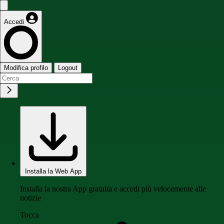
Accedi
Modifica profilo
Logout
Installa la Web App
Installa la nostra App gratuita e accedi più velocemente alle
notizie
Tocca