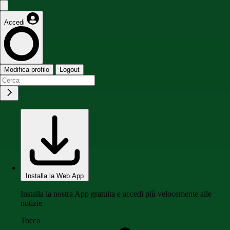
Accedi
Modifica profilo
Logout
Installa la Web App
Installa la nostra App gratuita e accedi più velocemente alle
notizie
Tocca