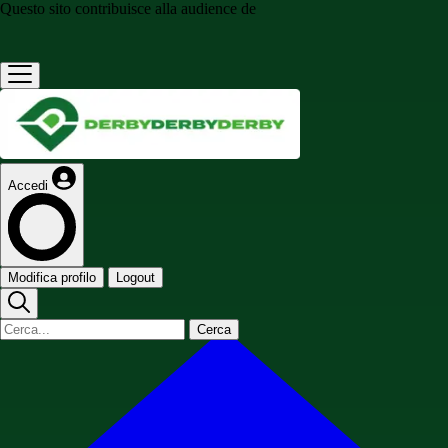
Questo sito contribuisce alla audience de
Accedi
Modifica profilo
Logout
Cerca