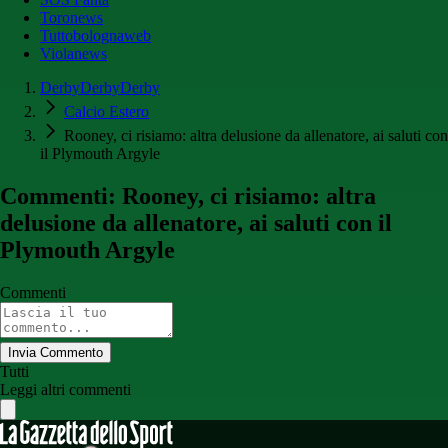
Toronews
Tuttobolognaweb
Violanews
DerbyDerbyDerby
Calcio Estero
Rooney, ci risiamo: altra delusione da allenatore, ai saluti con
il Plymouth Argyle
Commenti: Rooney, ci risiamo: altra
delusione da allenatore, ai saluti con il
Plymouth Argyle
Commenti
Invia Commento
Tutti
Leggi altri commenti