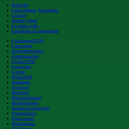
Rubriche
Calcio &amp; Tecnologia
Cinegol
Nomen Omen
La prima volta
Etimologie da Spogliatoio
Calcionapoli1926
Cittaceleste
Derbyderbyderby
Fantamagazine
FCInter1908
Forzaroma
Golssip
Hellas1903
Ilmilanista
Juvenews
Mediagol
Milanistichannel
Mondoudinese
Notiziecalciomercato
Numericalcio
Padovasport
Pianetamilan
SOS Fanta