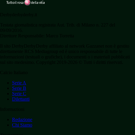
Derbyderbyderby.it
Testata giornalistica registrata Aut. Trib. di Milano n. 227 del
09/09/2016.
Direttore Responsabile: Marco Torretta
Il sito DerbyDerbyDerby affiliato al network Gazzanet non è gestito
direttamente RCS Mediagroup ed è unico responsabile di tutte le
informazioni (testuali o grafiche), i documenti o i materiali pubblicati
sul sito medesimo. Copyright 2019-2026 © Tutti i diritti riservati.
Calcio Italiano
Serie A
Serie B
Serie C
Dilettanti
Informazioni
Redazione
Chi Siamo