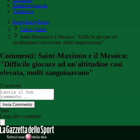
Tuttobolognaweb
Violanews
DerbyDerbyDerby
Calcio Estero
Saint-Maximin e il Messico: "Difficile giocare ad
un'altitudine così elevata, molti sanguinavano"
Commenti: Saint-Maximin e il Messico:
"Difficile giocare ad un'altitudine così
elevata, molti sanguinavano"
Commenti
Invia Commento
Tutti
Leggi altri commenti