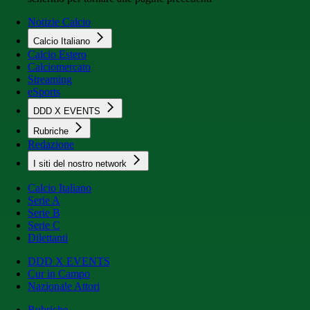
Notizie Calcio
Calcio Italiano
Calcio Estero
Calciomercato
Streaming
eSports
DDD X EVENTS
Rubriche
Redazione
I siti del nostro network
Calcio Italiano
Serie A
Serie B
Serie C
Dilettanti
DDD X EVENTS
Cur in Campo
Nazionale Attori
Rubriche