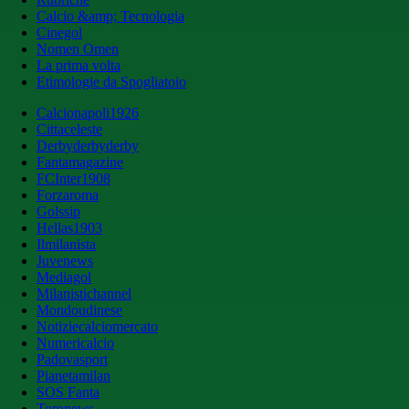
Calcio &amp; Tecnologia
Cinegol
Nomen Omen
La prima volta
Etimologie da Spogliatoio
Calcionapoli1926
Cittaceleste
Derbyderbyderby
Fantamagazine
FCInter1908
Forzaroma
Golssip
Hellas1903
Ilmilanista
Juvenews
Mediagol
Milanistichannel
Mondoudinese
Notiziecalciomercato
Numericalcio
Padovasport
Pianetamilan
SOS Fanta
Toronews