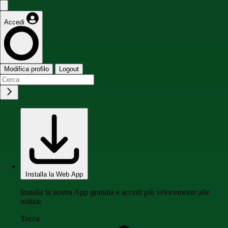
Accedi
Modifica profilo
Logout
Installa la Web App
Installa la nostra App gratuita e accedi più velocemente alle
notizie
Tocca