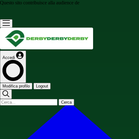
Questo sito contribuisce alla audience de
Accedi
Modifica profilo
Logout
Cerca