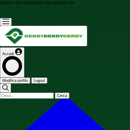
Questo sito contribuisce alla audience de
Accedi
Modifica profilo
Logout
Cerca