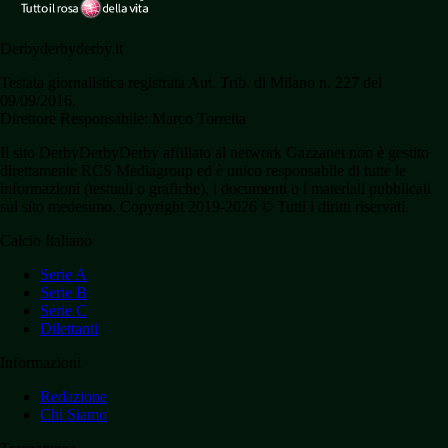
Derbyderbyderby.it
Testata giornalistica registrata Aut. Trib. di Milano n. 227 del
09/09/2016.
Direttore Responsabile: Marco Torretta
Il sito DerbyDerbyDerby affiliato al network Gazzanet non è gestito
direttamente RCS Mediagroup ed è unico responsabile di tutte le
informazioni (testuali o grafiche), i documenti o i materiali pubblicati
sul sito medesimo. Copyright 2019-2026 © Tutti i diritti riservati.
Calcio Italiano
Serie A
Serie B
Serie C
Dilettanti
Informazioni
Redazione
Chi Siamo