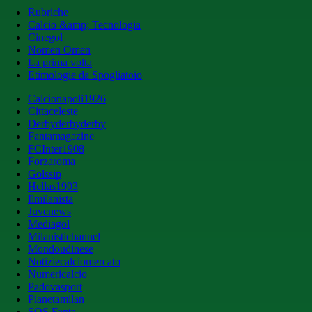
Rubriche
Calcio &amp; Tecnologia
Cinegol
Nomen Omen
La prima volta
Etimologie da Spogliatoio
Calcionapoli1926
Cittaceleste
Derbyderbyderby
Fantamagazine
FCInter1908
Forzaroma
Golssip
Hellas1903
Ilmilanista
Juvenews
Mediagol
Milanistichannel
Mondoudinese
Notiziecalciomercato
Numericalcio
Padovasport
Pianetamilan
SOS Fanta