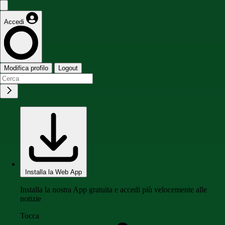
Accedi
Modifica profilo
Logout
Installa la Web App
Installa la nostra App gratuita e accedi più velocemente alle
notizie
Tocca