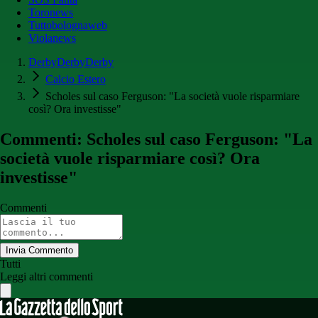
Toronews
Tuttobolognaweb
Violanews
DerbyDerbyDerby
Calcio Estero
Scholes sul caso Ferguson: "La società vuole risparmiare
così? Ora investisse"
Commenti: Scholes sul caso Ferguson: "La
società vuole risparmiare così? Ora
investisse"
Commenti
Invia Commento
Tutti
Leggi altri commenti