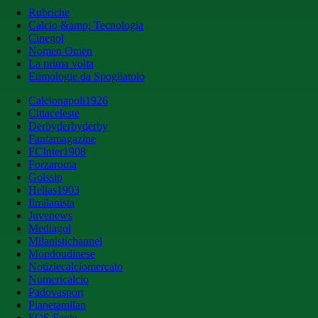
Rubriche
Calcio &amp; Tecnologia
Cinegol
Nomen Omen
La prima volta
Etimologie da Spogliatoio
Calcionapoli1926
Cittaceleste
Derbyderbyderby
Fantamagazine
FCInter1908
Forzaroma
Golssip
Hellas1903
Ilmilanista
Juvenews
Mediagol
Milanistichannel
Mondoudinese
Notiziecalciomercato
Numericalcio
Padovasport
Pianetamilan
SOS Fanta