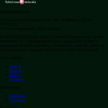
Derbyderbyderby.it
Testata giornalistica registrata Aut. Trib. di Milano n. 227 del
09/09/2016.
Direttore Responsabile: Marco Torretta
Il sito DerbyDerbyDerby affiliato al network Gazzanet non è gestito
direttamente RCS Mediagroup ed è unico responsabile di tutte le
informazioni (testuali o grafiche), i documenti o i materiali pubblicati
sul sito medesimo. Copyright 2019-2026 © Tutti i diritti riservati.
Calcio Italiano
Serie A
Serie B
Serie C
Dilettanti
Informazioni
Redazione
Chi Siamo