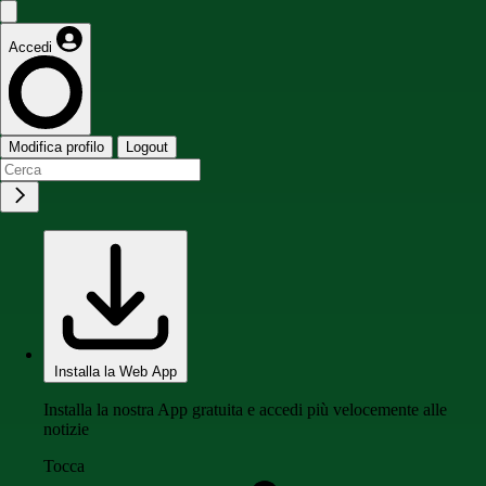
Accedi
Modifica profilo
Logout
Installa la Web App
Installa la nostra App gratuita e accedi più velocemente alle
notizie
Tocca