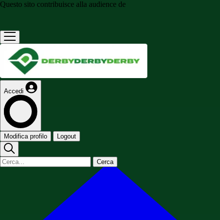
Questo sito contribuisce alla audience de
Accedi
Modifica profilo
Logout
Cerca