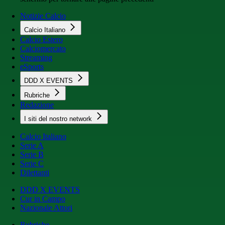
Notizie Calcio
Calcio Italiano
Calcio Estero
Calciomercato
Streaming
eSports
DDD X EVENTS
Rubriche
Redazione
I siti del nostro network
Calcio Italiano
Serie A
Serie B
Serie C
Dilettanti
DDD X EVENTS
Cur in Campo
Nazionale Attori
Rubriche