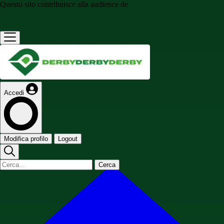
Questo sito contribuisce alla audience de
Accedi
Modifica profilo
Logout
Cerca