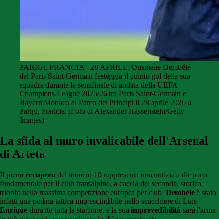
PARIGI, FRANCIA - 28 APRILE: Ousmane Dembélé
del Paris Saint-Germain festeggia il quinto gol della sua
squadra durante la semifinale di andata della UEFA
Champions League 2025/26 tra Paris Saint-Germain e
Bayern Monaco al Parco dei Principi il 28 aprile 2026 a
Parigi, Francia. (Foto di Alexander Hassenstein/Getty
Images)
La sfida al muro invalicabile dell'Arsenal
di Arteta
Il pieno
recupero
del numero 10 rappresenta una notizia a dir poco
fondamentale per il club transalpino, a caccia del secondo, storico
trionfo nella massima competizione europea per club.
Dembélé
è stato
infatti una pedina tattica imprescindibile nello scacchiere di Luis
Enrique
durante tutta la stagione, e la sua
imprevedibilità
sarà l'arma
in più necessaria per scardinare la difesa avversaria.