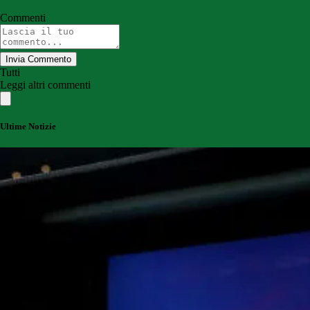
Commenti
Invia Commento
Tutti
Leggi altri commenti
Ultime Notizie