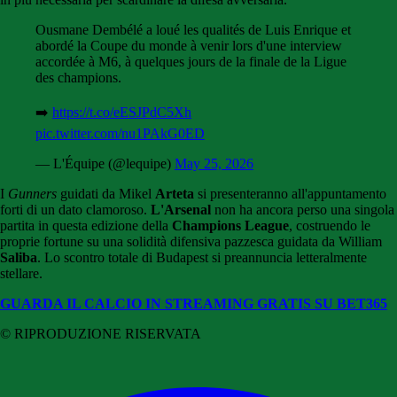
Ousmane Dembélé a loué les qualités de Luis Enrique et
abordé la Coupe du monde à venir lors d'une interview
accordée à M6, à quelques jours de la finale de la Ligue
des champions.
➡️
https://t.co/eESJPdC5Xh
pic.twitter.com/nu1PAkG0ED
— L'Équipe (@lequipe)
May 25, 2026
I
Gunners
guidati da Mikel
Arteta
si presenteranno all'appuntamento
forti di un dato clamoroso.
L'Arsenal
non ha ancora perso una singola
partita in questa edizione della
Champions League
, costruendo le
proprie fortune su una solidità difensiva pazzesca guidata da William
Saliba
. Lo scontro totale di Budapest si preannuncia letteralmente
stellare.
GUARDA IL CALCIO IN STREAMING GRATIS SU BET365
© RIPRODUZIONE RISERVATA