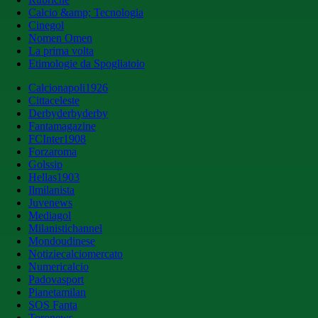
Calcio &amp; Tecnologia
Cinegol
Nomen Omen
La prima volta
Etimologie da Spogliatoio
Calcionapoli1926
Cittaceleste
Derbyderbyderby
Fantamagazine
FCInter1908
Forzaroma
Golssip
Hellas1903
Ilmilanista
Juvenews
Mediagol
Milanistichannel
Mondoudinese
Notiziecalciomercato
Numericalcio
Padovasport
Pianetamilan
SOS Fanta
Toronews