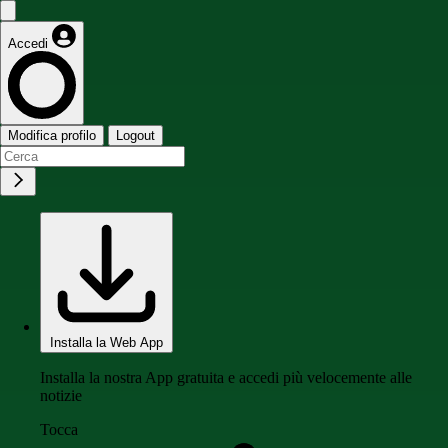
Accedi
Modifica profilo
Logout
Installa la Web App
Installa la nostra App gratuita e accedi più velocemente alle
notizie
Tocca