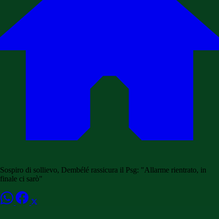
Sospiro di sollievo, Dembélé rassicura il Psg: "Allarme rientrato, in
finale ci sarò"