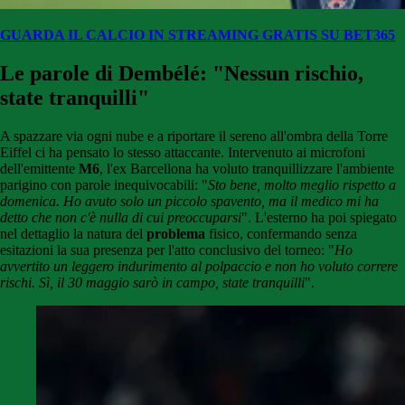
GUARDA IL CALCIO IN STREAMING GRATIS SU BET365
Le parole di Dembélé: "Nessun rischio,
state tranquilli"
A spazzare via ogni nube e a riportare il sereno all'ombra della Torre
Eiffel ci ha pensato lo stesso attaccante. Intervenuto ai microfoni
dell'emittente
M6
, l'ex Barcellona ha voluto tranquillizzare l'ambiente
parigino con parole inequivocabili: "
Sto bene, molto meglio rispetto a
domenica. Ho avuto solo un piccolo spavento, ma il medico mi ha
detto che non c'è nulla di cui preoccuparsi
". L'esterno ha poi spiegato
nel dettaglio la natura del
problema
fisico, confermando senza
esitazioni la sua presenza per l'atto conclusivo del torneo: "
Ho
avvertito un leggero indurimento al polpaccio e non ho voluto correre
rischi. Sì, il 30 maggio sarò in campo, state tranquilli
".