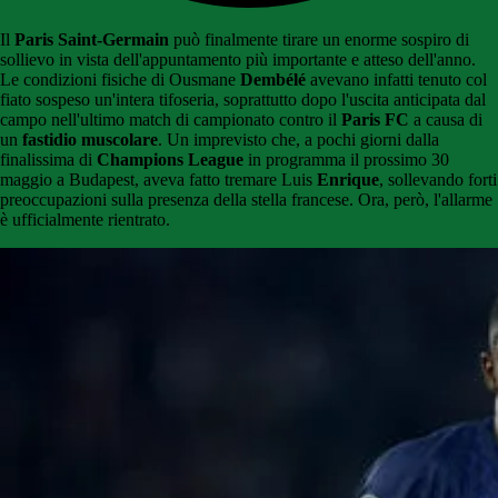
Il
Paris Saint-Germain
può finalmente tirare un enorme sospiro di
sollievo in vista dell'appuntamento più importante e atteso dell'anno.
Le condizioni fisiche di Ousmane
Dembélé
avevano infatti tenuto col
fiato sospeso un'intera tifoseria, soprattutto dopo l'uscita anticipata dal
campo nell'ultimo match di campionato contro il
Paris FC
a causa di
un
fastidio muscolare
. Un imprevisto che, a pochi giorni dalla
finalissima di
Champions League
in programma il prossimo 30
maggio a Budapest, aveva fatto tremare Luis
Enrique
, sollevando forti
preoccupazioni sulla presenza della stella francese. Ora, però, l'allarme
è ufficialmente rientrato.