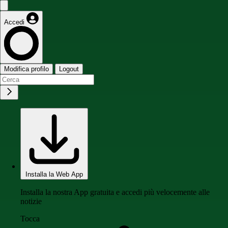
Accedi
Modifica profilo
Logout
Installa la Web App
Installa la nostra App gratuita e accedi più velocemente alle
notizie
Tocca