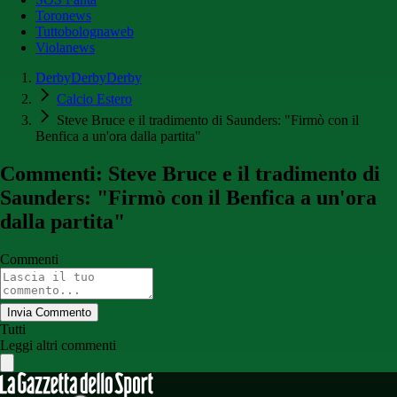
Toronews
Tuttobolognaweb
Violanews
DerbyDerbyDerby
Calcio Estero
Steve Bruce e il tradimento di Saunders: "Firmò con il
Benfica a un'ora dalla partita"
Commenti: Steve Bruce e il tradimento di
Saunders: "Firmò con il Benfica a un'ora
dalla partita"
Commenti
Invia Commento
Tutti
Leggi altri commenti