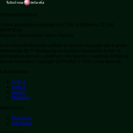
Derbyderbyderby.it
Testata giornalistica registrata Aut. Trib. di Milano n. 227 del
09/09/2016.
Direttore Responsabile: Marco Torretta
Il sito DerbyDerbyDerby affiliato al network Gazzanet non è gestito
direttamente RCS Mediagroup ed è unico responsabile di tutte le
informazioni (testuali o grafiche), i documenti o i materiali pubblicati
sul sito medesimo. Copyright 2019-2026 © Tutti i diritti riservati.
Calcio Italiano
Serie A
Serie B
Serie C
Dilettanti
Informazioni
Redazione
Chi Siamo