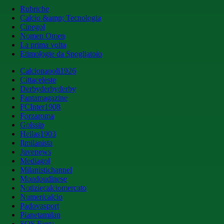
Rubriche
Calcio &amp; Tecnologia
Cinegol
Nomen Omen
La prima volta
Etimologie da Spogliatoio
Calcionapoli1926
Cittaceleste
Derbyderbyderby
Fantamagazine
FCInter1908
Forzaroma
Golssip
Hellas1903
Ilmilanista
Juvenews
Mediagol
Milanistichannel
Mondoudinese
Notiziecalciomercato
Numericalcio
Padovasport
Pianetamilan
SOS Fanta