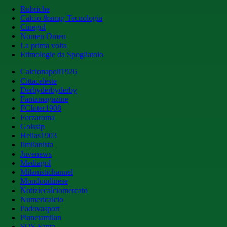
Rubriche
Calcio &amp; Tecnologia
Cinegol
Nomen Omen
La prima volta
Etimologie da Spogliatoio
Calcionapoli1926
Cittaceleste
Derbyderbyderby
Fantamagazine
FCInter1908
Forzaroma
Golssip
Hellas1903
Ilmilanista
Juvenews
Mediagol
Milanistichannel
Mondoudinese
Notiziecalciomercato
Numericalcio
Padovasport
Pianetamilan
SOS Fanta