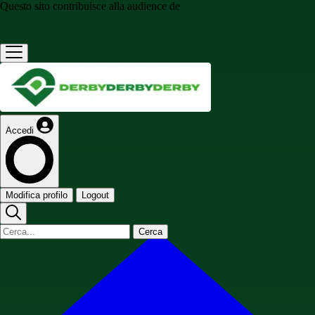
Questo sito contribuisce alla audience de
Accedi
Modifica profilo
Logout
Cerca