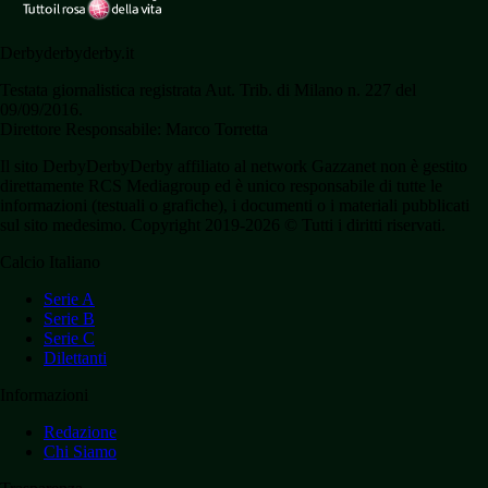
Derbyderbyderby.it
Testata giornalistica registrata Aut. Trib. di Milano n. 227 del
09/09/2016.
Direttore Responsabile: Marco Torretta
Il sito DerbyDerbyDerby affiliato al network Gazzanet non è gestito
direttamente RCS Mediagroup ed è unico responsabile di tutte le
informazioni (testuali o grafiche), i documenti o i materiali pubblicati
sul sito medesimo. Copyright 2019-2026 © Tutti i diritti riservati.
Calcio Italiano
Serie A
Serie B
Serie C
Dilettanti
Informazioni
Redazione
Chi Siamo