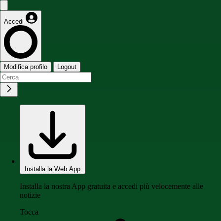
Accedi
Modifica profilo
Logout
Installa la Web App
Installa la nostra App gratuita e accedi più velocemente alle
notizie
Tocca