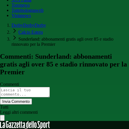
Toronews
Tuttobolognaweb
Violanews
DerbyDerbyDerby
Calcio Estero
Sunderland: abbonamenti gratis agli over 85 e stadio
rinnovato per la Premier
Commenti: Sunderland: abbonamenti
gratis agli over 85 e stadio rinnovato per la
Premier
Commenti
Invia Commento
Tutti
Leggi altri commenti