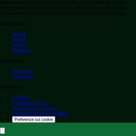
direttamente RCS Mediagroup ed è unico responsabile di tutte le
informazioni (testuali o grafiche), i documenti o i materiali pubblicati
sul sito medesimo. Copyright 2019-2026 © Tutti i diritti riservati.
Calcio Italiano
Serie A
Serie B
Serie C
Dilettanti
Informazioni
Redazione
Chi Siamo
Trasparenza
Archivio
Community Policy
Cookie Policy e Privacy
Dichiarazione di accessibilità
Preferenze sui cookie