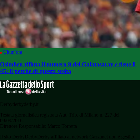
Ultim’ora
Osimhen rifiuta il numero 9 del Galatasaray e tiene il
45: il perché di questa scelta
Derbyderbyderby.it
Testata giornalistica registrata Aut. Trib. di Milano n. 227 del
09/09/2016.
Direttore Responsabile: Marco Torretta
Il sito DerbyDerbyDerby affiliato al network Gazzanet non è gestito