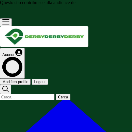
Questo sito contribuisce alla audience de
Accedi
Modifica profilo
Logout
Cerca