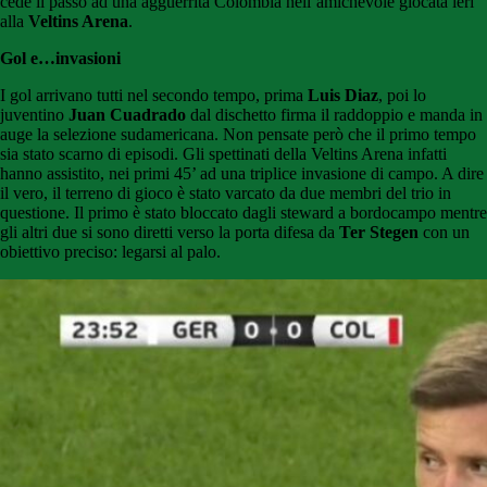
cede il passo ad una agguerrita Colombia nell’amichevole giocata ieri
alla
Veltins Arena
.
Gol e…invasioni
I gol arrivano tutti nel secondo tempo, prima
Luis Diaz
, poi lo
juventino
Juan Cuadrado
dal dischetto firma il raddoppio e manda in
auge la selezione sudamericana. Non pensate però che il primo tempo
sia stato scarno di episodi. Gli spettinati della Veltins Arena infatti
hanno assistito, nei primi 45’ ad una triplice invasione di campo. A dire
il vero, il terreno di gioco è stato varcato da due membri del trio in
questione. Il primo è stato bloccato dagli steward a bordocampo mentre
gli altri due si sono diretti verso la porta difesa da
Ter Stegen
con un
obiettivo preciso: legarsi al palo.