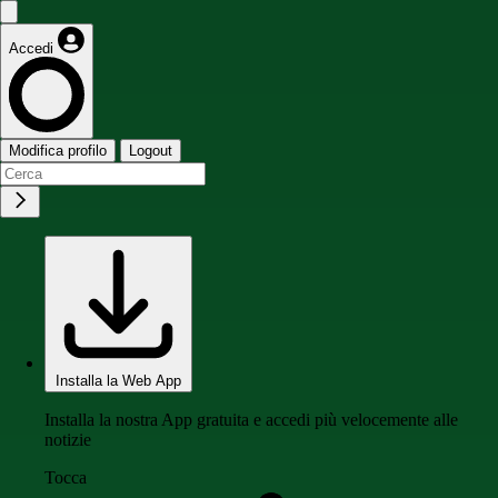
Accedi
Modifica profilo
Logout
Installa la Web App
Installa la nostra App gratuita e accedi più velocemente alle
notizie
Tocca