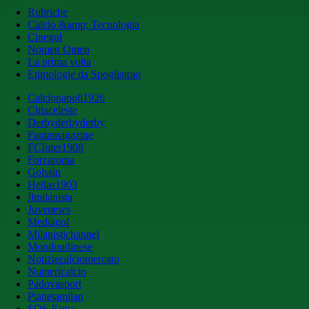
Rubriche
Calcio &amp; Tecnologia
Cinegol
Nomen Omen
La prima volta
Etimologie da Spogliatoio
Calcionapoli1926
Cittaceleste
Derbyderbyderby
Fantamagazine
FCInter1908
Forzaroma
Golssip
Hellas1903
Ilmilanista
Juvenews
Mediagol
Milanistichannel
Mondoudinese
Notiziecalciomercato
Numericalcio
Padovasport
Pianetamilan
SOS Fanta