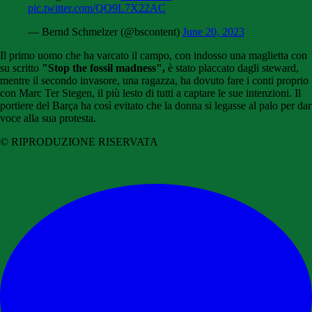
pic.twitter.com/QO9L7X22AC
— Bernd Schmelzer (@bscontent)
June 20, 2023
Il primo uomo che ha varcato il campo, con indosso una maglietta con
su scritto
"Stop the fossil madness",
è stato placcato dagli steward,
mentre il secondo invasore, una ragazza, ha dovuto fare i conti proprio
con Marc Ter Stegen, il più lesto di tutti a captare le sue intenzioni. Il
portiere del Barça ha così evitato che la donna si legasse al palo per dar
voce alla sua protesta.
© RIPRODUZIONE RISERVATA