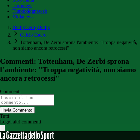
Toronews
Tuttobolognaweb
Violanews
DerbyDerbyDerby
Calcio Estero
Tottenham, De Zerbi sprona l'ambiente: "Troppa negatività,
non siamo ancora retrocessi"
Commenti: Tottenham, De Zerbi sprona
l'ambiente: "Troppa negatività, non siamo
ancora retrocessi"
Commenti
Invia Commento
Tutti
Leggi altri commenti