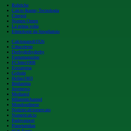
Rubriche
Calcio &amp; Tecnologia
Cinegol
Nomen Omen
La prima volta
Etimologie da Spogliatoio
Calcionapoli1926
Cittaceleste
Derbyderbyderby
Fantamagazine
FCInter1908
Forzaroma
Golssip
Hellas1903
Ilmilanista
Juvenews
Mediagol
Milanistichannel
Mondoudinese
Notiziecalciomercato
Numericalcio
Padovasport
Pianetamilan
SOS Fanta