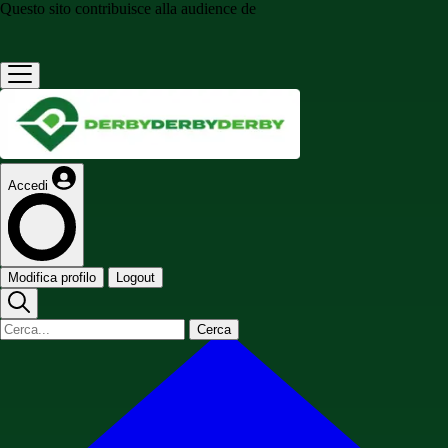
Questo sito contribuisce alla audience de
Accedi
Modifica profilo
Logout
Cerca