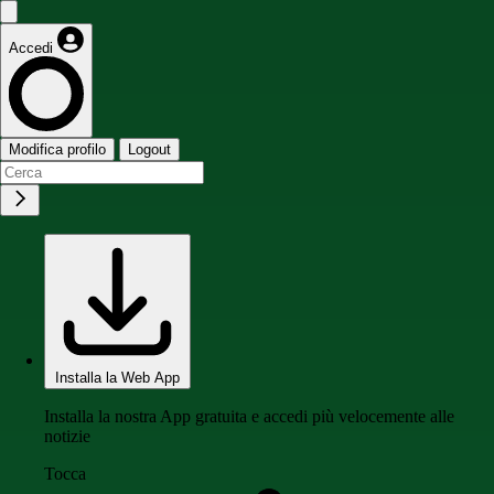
Accedi
Modifica profilo
Logout
Installa la Web App
Installa la nostra App gratuita e accedi più velocemente alle
notizie
Tocca