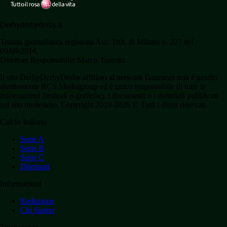
Derbyderbyderby.it
Testata giornalistica registrata Aut. Trib. di Milano n. 227 del
09/09/2016.
Direttore Responsabile: Marco Torretta
Il sito DerbyDerbyDerby affiliato al network Gazzanet non è gestito
direttamente RCS Mediagroup ed è unico responsabile di tutte le
informazioni (testuali o grafiche), i documenti o i materiali pubblicati
sul sito medesimo. Copyright 2019-2026 © Tutti i diritti riservati.
Calcio Italiano
Serie A
Serie B
Serie C
Dilettanti
Informazioni
Redazione
Chi Siamo