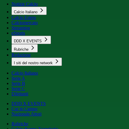
Notizie Calcio
Calcio Italiano
Calcio Estero
Calciomercato
Streaming
eSports
DDD X EVENTS
Rubriche
Redazione
I siti del nostro network
Calcio Italiano
Serie A
Serie B
Serie C
Dilettanti
DDD X EVENTS
Cur in Campo
Nazionale Attori
Rubriche
Calcio &amp; Tecnologia