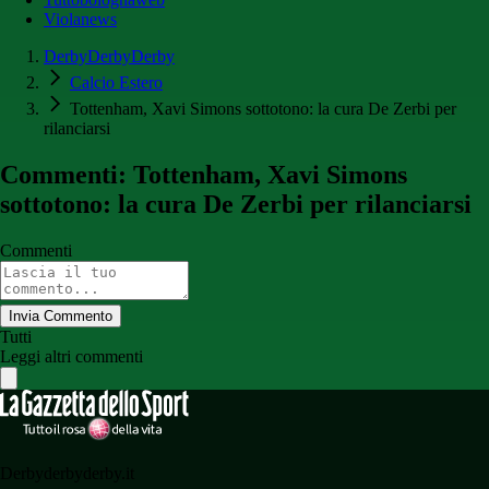
Violanews
DerbyDerbyDerby
Calcio Estero
Tottenham, Xavi Simons sottotono: la cura De Zerbi per
rilanciarsi
Commenti: Tottenham, Xavi Simons
sottotono: la cura De Zerbi per rilanciarsi
Commenti
Invia Commento
Tutti
Leggi altri commenti
Derbyderbyderby.it