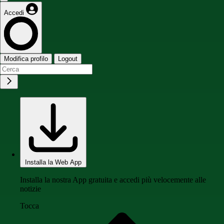
Accedi
Modifica profilo
Logout
Installa la Web App
Installa la nostra App gratuita e accedi più velocemente alle
notizie
Tocca