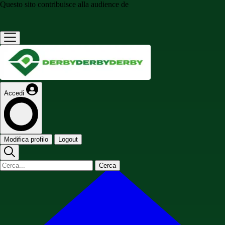
Questo sito contribuisce alla audience de
Accedi
Modifica profilo
Logout
Cerca