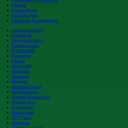
Cinegol
Nomen Omen
La prima volta
Etimologie da Spogliatoio
Calcionapoli1926
Cittaceleste
Derbyderbyderby
Fantamagazine
FCInter1908
Forzaroma
Golssip
Hellas1903
Ilmilanista
Juvenews
Mediagol
Milanistichannel
Mondoudinese
Notiziecalciomercato
Numericalcio
Padovasport
Pianetamilan
SOS Fanta
Toronews
Tuttobolognaweb