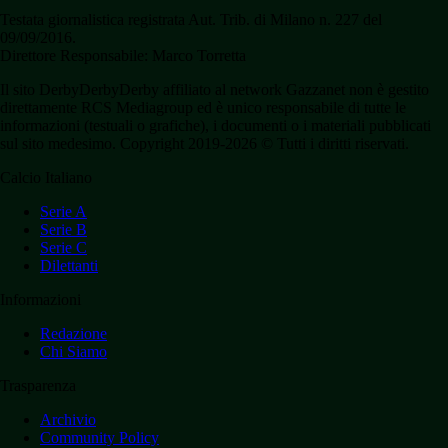
Testata giornalistica registrata Aut. Trib. di Milano n. 227 del
09/09/2016.
Direttore Responsabile: Marco Torretta
Il sito DerbyDerbyDerby affiliato al network Gazzanet non è gestito
direttamente RCS Mediagroup ed è unico responsabile di tutte le
informazioni (testuali o grafiche), i documenti o i materiali pubblicati
sul sito medesimo. Copyright 2019-2026 © Tutti i diritti riservati.
Calcio Italiano
Serie A
Serie B
Serie C
Dilettanti
Informazioni
Redazione
Chi Siamo
Trasparenza
Archivio
Community Policy