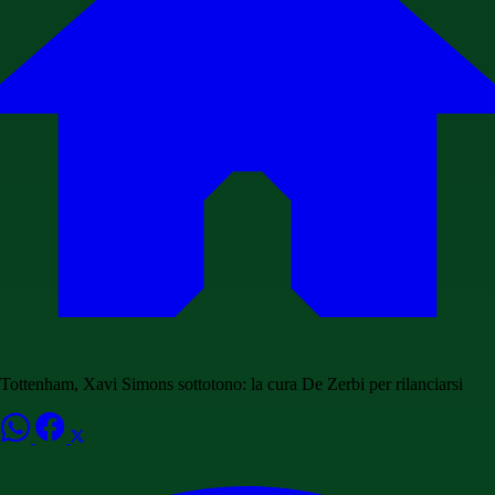
Tottenham, Xavi Simons sottotono: la cura De Zerbi per rilanciarsi