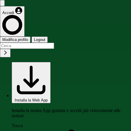
Accedi
Modifica profilo
Logout
Installa la Web App
Installa la nostra App gratuita e accedi più velocemente alle
notizie
Tocca