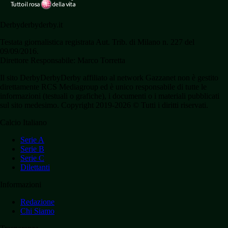
Derbyderbyderby.it
Testata giornalistica registrata Aut. Trib. di Milano n. 227 del
09/09/2016.
Direttore Responsabile: Marco Torretta
Il sito DerbyDerbyDerby affiliato al network Gazzanet non è gestito
direttamente RCS Mediagroup ed è unico responsabile di tutte le
informazioni (testuali o grafiche), i documenti o i materiali pubblicati
sul sito medesimo. Copyright 2019-2026 © Tutti i diritti riservati.
Calcio Italiano
Serie A
Serie B
Serie C
Dilettanti
Informazioni
Redazione
Chi Siamo