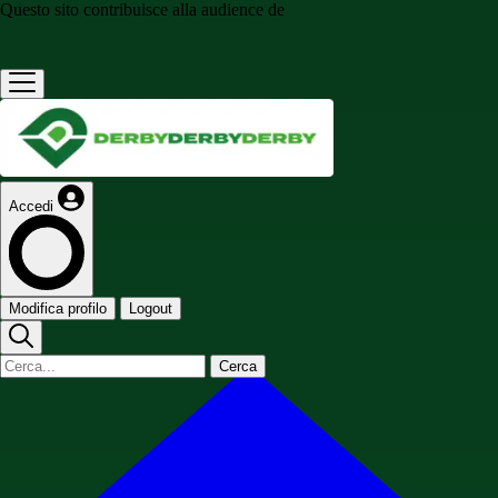
Questo sito contribuisce alla audience de
Accedi
Modifica profilo
Logout
Cerca