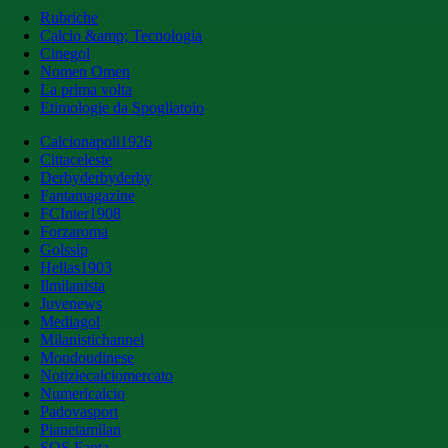
Rubriche
Calcio &amp; Tecnologia
Cinegol
Nomen Omen
La prima volta
Etimologie da Spogliatoio
Calcionapoli1926
Cittaceleste
Derbyderbyderby
Fantamagazine
FCInter1908
Forzaroma
Golssip
Hellas1903
Ilmilanista
Juvenews
Mediagol
Milanistichannel
Mondoudinese
Notiziecalciomercato
Numericalcio
Padovasport
Pianetamilan
SOS Fanta