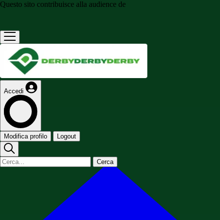
Questo sito contribuisce alla audience de
Accedi
Modifica profilo
Logout
Cerca