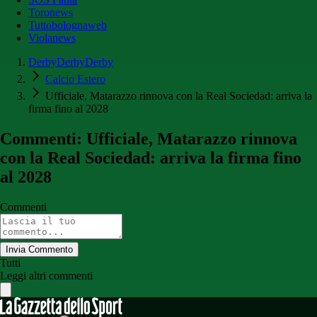
Toronews
Tuttobolognaweb
Violanews
DerbyDerbyDerby
Calcio Estero
Ufficiale, Matarazzo rinnova con la Real Sociedad: arriva la
firma fino al 2028
Commenti: Ufficiale, Matarazzo rinnova
con la Real Sociedad: arriva la firma fino
al 2028
Commenti
Invia Commento
Tutti
Leggi altri commenti