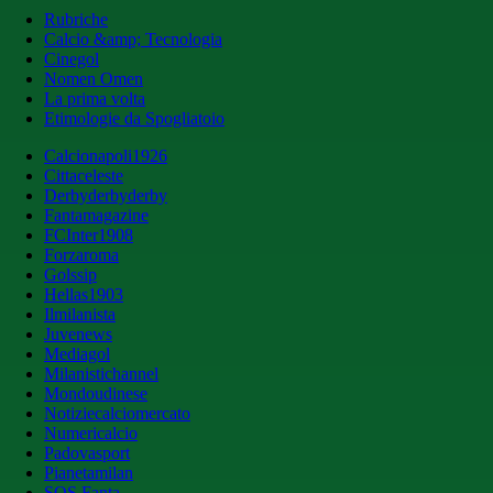
Rubriche
Calcio &amp; Tecnologia
Cinegol
Nomen Omen
La prima volta
Etimologie da Spogliatoio
Calcionapoli1926
Cittaceleste
Derbyderbyderby
Fantamagazine
FCInter1908
Forzaroma
Golssip
Hellas1903
Ilmilanista
Juvenews
Mediagol
Milanistichannel
Mondoudinese
Notiziecalciomercato
Numericalcio
Padovasport
Pianetamilan
SOS Fanta