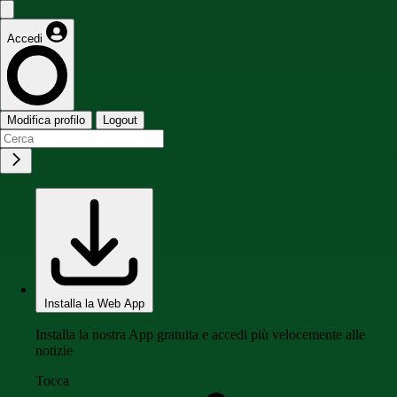
Accedi
Modifica profilo
Logout
Installa la Web App
Installa la nostra App gratuita e accedi più velocemente alle
notizie
Tocca