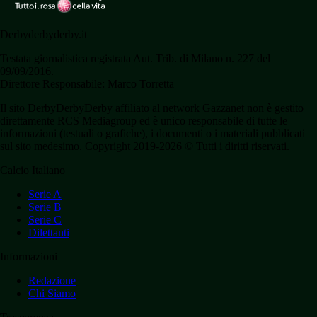
Derbyderbyderby.it
Testata giornalistica registrata Aut. Trib. di Milano n. 227 del
09/09/2016.
Direttore Responsabile: Marco Torretta
Il sito DerbyDerbyDerby affiliato al network Gazzanet non è gestito
direttamente RCS Mediagroup ed è unico responsabile di tutte le
informazioni (testuali o grafiche), i documenti o i materiali pubblicati
sul sito medesimo. Copyright 2019-2026 © Tutti i diritti riservati.
Calcio Italiano
Serie A
Serie B
Serie C
Dilettanti
Informazioni
Redazione
Chi Siamo