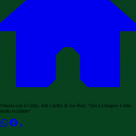
Vittoria con il Celtic, tutti i derby di Joe Hart: "Qui a Glasgow è tutto
molto eccitante"