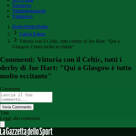
Toronews
Tuttobolognaweb
Violanews
DerbyDerbyDerby
Calcio Estero
Vittoria con il Celtic, tutti i derby di Joe Hart: "Qui a
Glasgow è tutto molto eccitante"
Commenti: Vittoria con il Celtic, tutti i
derby di Joe Hart: "Qui a Glasgow è tutto
molto eccitante"
Commenti
Invia Commento
Tutti
Leggi altri commenti