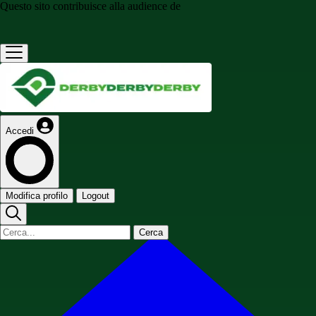
Questo sito contribuisce alla audience de
Accedi
Modifica profilo
Logout
Cerca