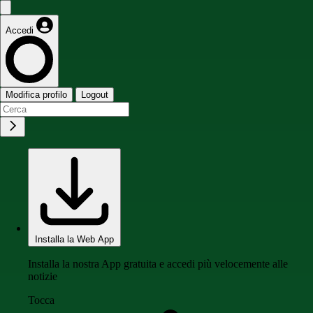
Accedi
Modifica profilo
Logout
Installa la Web App
Installa la nostra App gratuita e accedi più velocemente alle
notizie
Tocca