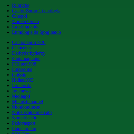
Rubriche
Calcio &amp; Tecnologia
Cinegol
Nomen Omen
La prima volta
Etimologie da Spogliatoio
Calcionapoli1926
Cittaceleste
Derbyderbyderby
Fantamagazine
FCInter1908
Forzaroma
Golssip
Hellas1903
Ilmilanista
Juvenews
Mediagol
Milanistichannel
Mondoudinese
Notiziecalciomercato
Numericalcio
Padovasport
Pianetamilan
SOS Fanta