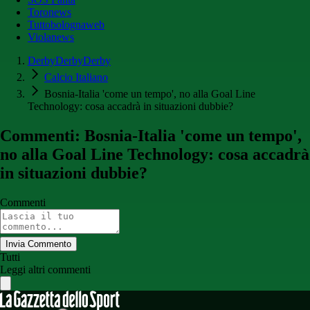
Toronews
Tuttobolognaweb
Violanews
DerbyDerbyDerby
Calcio Italiano
Bosnia-Italia 'come un tempo', no alla Goal Line
Technology: cosa accadrà in situazioni dubbie?
Commenti: Bosnia-Italia 'come un tempo',
no alla Goal Line Technology: cosa accadrà
in situazioni dubbie?
Commenti
Invia Commento
Tutti
Leggi altri commenti