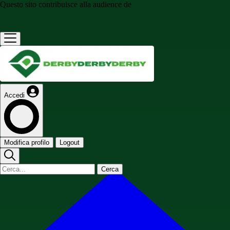
Questo sito contribuisce alla audience de
Accedi
Modifica profilo
Logout
Cerca