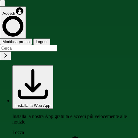
Accedi
Modifica profilo
Logout
Installa la Web App
Installa la nostra App gratuita e accedi più velocemente alle
notizie
Tocca