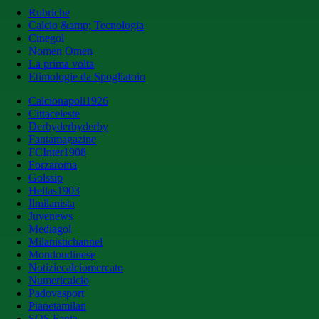
Rubriche
Calcio &amp; Tecnologia
Cinegol
Nomen Omen
La prima volta
Etimologie da Spogliatoio
Calcionapoli1926
Cittaceleste
Derbyderbyderby
Fantamagazine
FCInter1908
Forzaroma
Golssip
Hellas1903
Ilmilanista
Juvenews
Mediagol
Milanistichannel
Mondoudinese
Notiziecalciomercato
Numericalcio
Padovasport
Pianetamilan
SOS Fanta