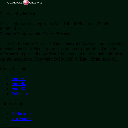
Derbyderbyderby.it
Testata giornalistica registrata Aut. Trib. di Milano n. 227 del
09/09/2016.
Direttore Responsabile: Marco Torretta
Il sito DerbyDerbyDerby affiliato al network Gazzanet non è gestito
direttamente RCS Mediagroup ed è unico responsabile di tutte le
informazioni (testuali o grafiche), i documenti o i materiali pubblicati
sul sito medesimo. Copyright 2019-2026 © Tutti i diritti riservati.
Calcio Italiano
Serie A
Serie B
Serie C
Dilettanti
Informazioni
Redazione
Chi Siamo