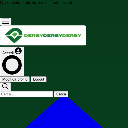
Questo sito contribuisce alla audience de
Accedi
Modifica profilo
Logout
Cerca