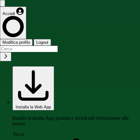
Accedi
Modifica profilo
Logout
Installa la Web App
Installa la nostra App gratuita e accedi più velocemente alle
notizie
Tocca