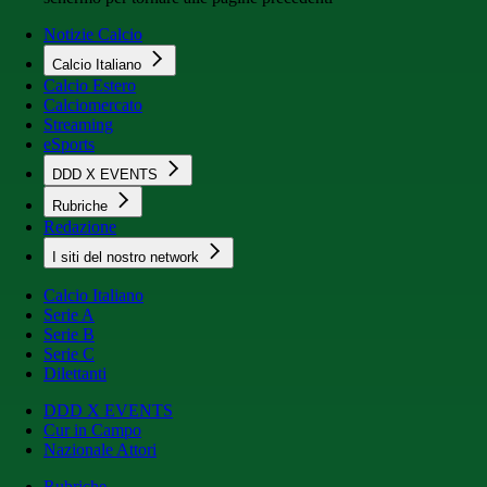
Notizie Calcio
Calcio Italiano
Calcio Estero
Calciomercato
Streaming
eSports
DDD X EVENTS
Rubriche
Redazione
I siti del nostro network
Calcio Italiano
Serie A
Serie B
Serie C
Dilettanti
DDD X EVENTS
Cur in Campo
Nazionale Attori
Rubriche