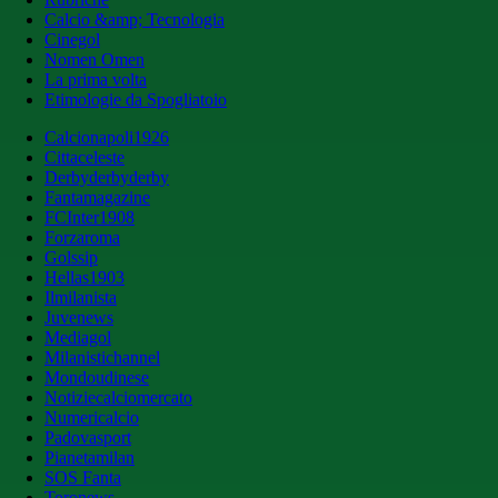
Calcio &amp; Tecnologia
Cinegol
Nomen Omen
La prima volta
Etimologie da Spogliatoio
Calcionapoli1926
Cittaceleste
Derbyderbyderby
Fantamagazine
FCInter1908
Forzaroma
Golssip
Hellas1903
Ilmilanista
Juvenews
Mediagol
Milanistichannel
Mondoudinese
Notiziecalciomercato
Numericalcio
Padovasport
Pianetamilan
SOS Fanta
Toronews