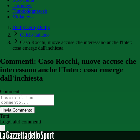
Toronews
Tuttobolognaweb
Violanews
DerbyDerbyDerby
Calcio Italiano
Caso Rocchi, nuove accuse che interessano anche l'Inter:
cosa emerge dall'inchiesta
Commenti: Caso Rocchi, nuove accuse che
interessano anche l'Inter: cosa emerge
dall'inchiesta
Commenti
Invia Commento
Tutti
Leggi altri commenti