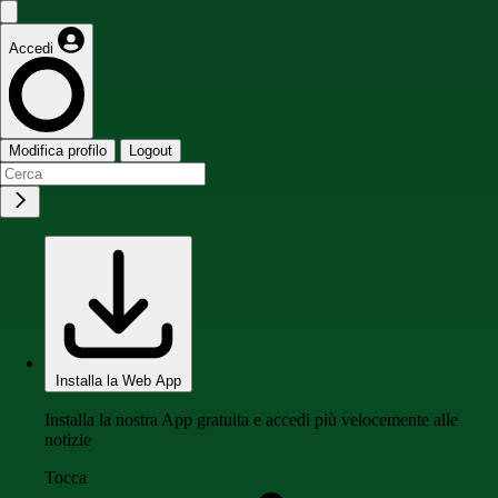
Accedi
Modifica profilo
Logout
Installa la Web App
Installa la nostra App gratuita e accedi più velocemente alle
notizie
Tocca