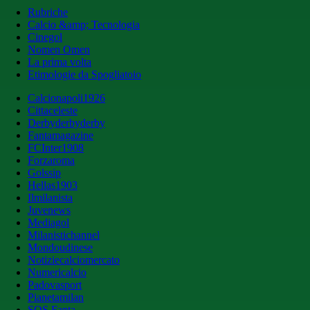
Rubriche
Calcio &amp; Tecnologia
Cinegol
Nomen Omen
La prima volta
Etimologie da Spogliatoio
Calcionapoli1926
Cittaceleste
Derbyderbyderby
Fantamagazine
FCInter1908
Forzaroma
Golssip
Hellas1903
Ilmilanista
Juvenews
Mediagol
Milanistichannel
Mondoudinese
Notiziecalciomercato
Numericalcio
Padovasport
Pianetamilan
SOS Fanta