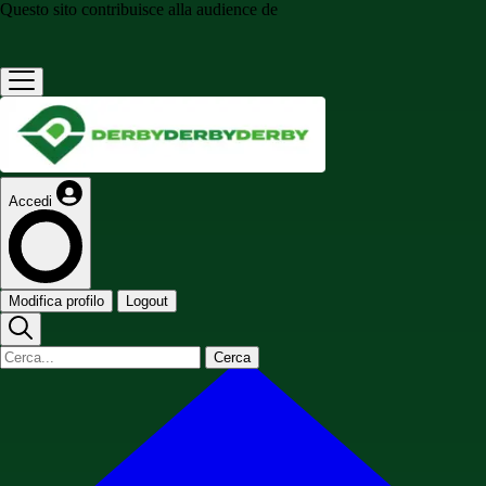
Questo sito contribuisce alla audience de
Accedi
Modifica profilo
Logout
Cerca