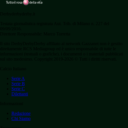
Derbyderbyderby.it
Testata giornalistica registrata Aut. Trib. di Milano n. 227 del
09/09/2016.
Direttore Responsabile: Marco Torretta
Il sito DerbyDerbyDerby affiliato al network Gazzanet non è gestito
direttamente RCS Mediagroup ed è unico responsabile di tutte le
informazioni (testuali o grafiche), i documenti o i materiali pubblicati
sul sito medesimo. Copyright 2019-2026 © Tutti i diritti riservati.
Calcio Italiano
Serie A
Serie B
Serie C
Dilettanti
Informazioni
Redazione
Chi Siamo