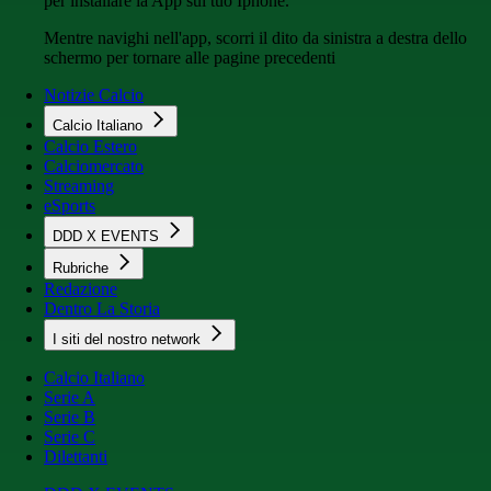
per installare la App sul tuo Iphone.
Mentre navighi nell'app, scorri il dito da sinistra a destra dello
schermo per tornare alle pagine precedenti
Notizie Calcio
Calcio Italiano
Calcio Estero
Calciomercato
Streaming
eSports
DDD X EVENTS
Rubriche
Redazione
Dentro La Storia
I siti del nostro network
Calcio Italiano
Serie A
Serie B
Serie C
Dilettanti