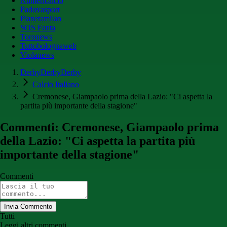
Numericalcio
Padovasport
Pianetamilan
SOS Fanta
Toronews
Tuttobolognaweb
Violanews
DerbyDerbyDerby
Calcio Italiano
Cremonese, Giampaolo prima della Lazio: "Ci aspetta la
partita più importante della stagione"
Commenti: Cremonese, Giampaolo prima
della Lazio: "Ci aspetta la partita più
importante della stagione"
Commenti
Invia Commento
Tutti
Leggi altri commenti