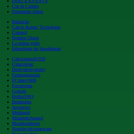
DDD X EVENTS
Cur in Campo
Nazionale Attori
Rubriche
Calcio &amp; Tecnologia
Cinegol
Nomen Omen
La prima volta
Etimologie da Spogliatoio
Calcionapoli1926
Cittaceleste
Derbyderbyderby
Fantamagazine
FCInter1908
Forzaroma
Golssip
Hellas1903
Ilmilanista
Juvenews
Mediagol
Milanistichannel
Mondoudinese
Notiziecalciomercato