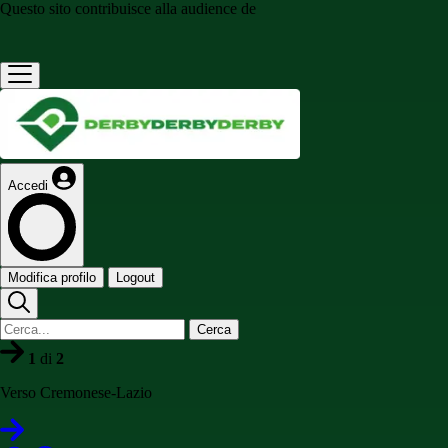
Questo sito contribuisce alla audience de
Accedi
Modifica profilo
Logout
Cerca
1
di
2
Verso Cremonese-Lazio