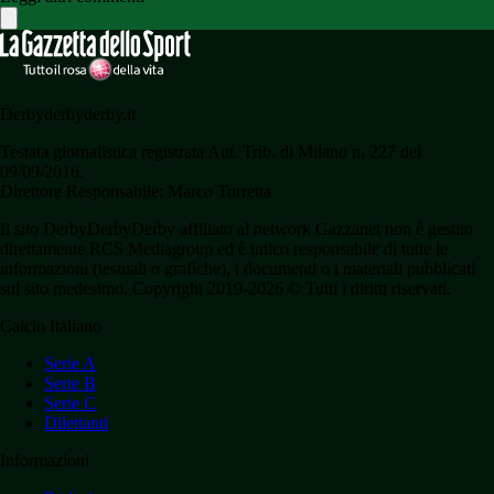
Derbyderbyderby.it
Testata giornalistica registrata Aut. Trib. di Milano n. 227 del
09/09/2016.
Direttore Responsabile: Marco Torretta
Il sito DerbyDerbyDerby affiliato al network Gazzanet non è gestito
direttamente RCS Mediagroup ed è unico responsabile di tutte le
informazioni (testuali o grafiche), i documenti o i materiali pubblicati
sul sito medesimo. Copyright 2019-2026 © Tutti i diritti riservati.
Calcio Italiano
Serie A
Serie B
Serie C
Dilettanti
Informazioni