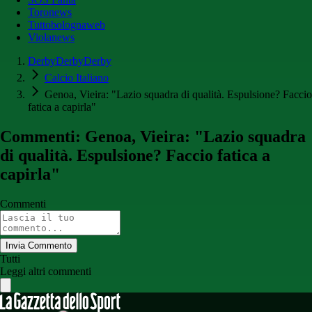
Toronews
Tuttobolognaweb
Violanews
DerbyDerbyDerby
Calcio Italiano
Genoa, Vieira: "Lazio squadra di qualità. Espulsione? Faccio
fatica a capirla"
Commenti: Genoa, Vieira: "Lazio squadra
di qualità. Espulsione? Faccio fatica a
capirla"
Commenti
Invia Commento
Tutti
Leggi altri commenti