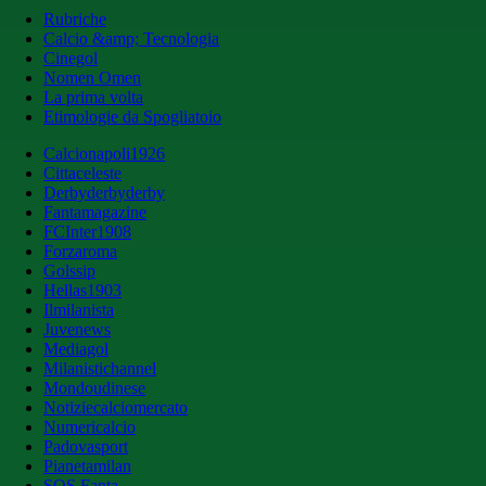
Rubriche
Calcio &amp; Tecnologia
Cinegol
Nomen Omen
La prima volta
Etimologie da Spogliatoio
Calcionapoli1926
Cittaceleste
Derbyderbyderby
Fantamagazine
FCInter1908
Forzaroma
Golssip
Hellas1903
Ilmilanista
Juvenews
Mediagol
Milanistichannel
Mondoudinese
Notiziecalciomercato
Numericalcio
Padovasport
Pianetamilan
SOS Fanta