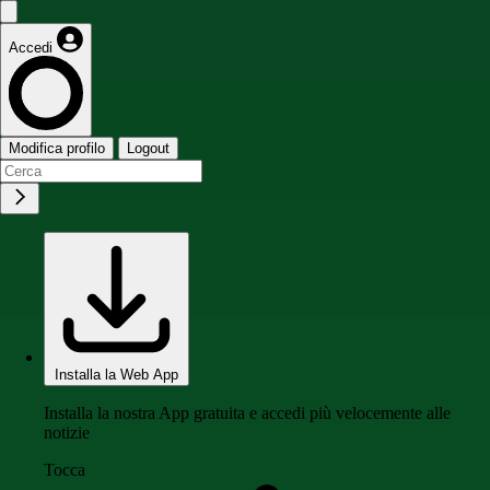
Accedi
Modifica profilo
Logout
Installa la Web App
Installa la nostra App gratuita e accedi più velocemente alle
notizie
Tocca