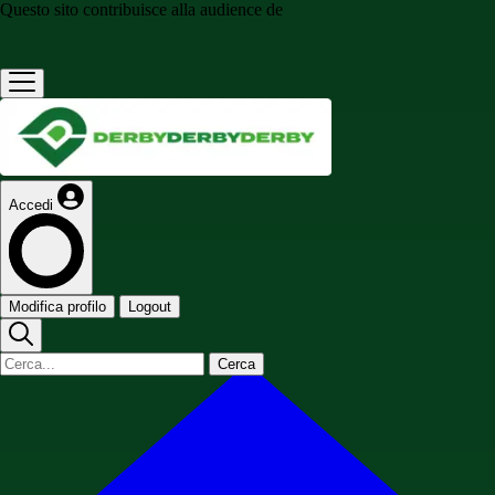
Questo sito contribuisce alla audience de
Accedi
Modifica profilo
Logout
Cerca