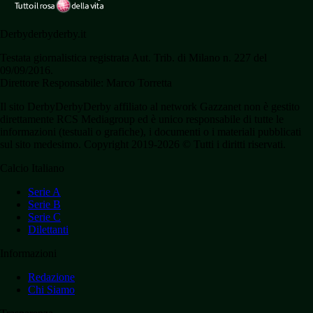
Derbyderbyderby.it
Testata giornalistica registrata Aut. Trib. di Milano n. 227 del
09/09/2016.
Direttore Responsabile: Marco Torretta
Il sito DerbyDerbyDerby affiliato al network Gazzanet non è gestito
direttamente RCS Mediagroup ed è unico responsabile di tutte le
informazioni (testuali o grafiche), i documenti o i materiali pubblicati
sul sito medesimo. Copyright 2019-2026 © Tutti i diritti riservati.
Calcio Italiano
Serie A
Serie B
Serie C
Dilettanti
Informazioni
Redazione
Chi Siamo