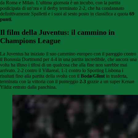
da Roma e Milan. L'ultima giornata è un incubo, con la partita
posticipata di un'ora e il derby terminato 2-2, che ha condannato
definitivamente Spalletti e i suoi al sesto posto in classifica a quota
69
punti
.
Il film della Juventus: il cammino in
Champions League
La Juventus ha iniziato il suo cammino europeo con il pareggio contro
il Borussia Dortmund per 4-4 in una partita incredibile, che ancora una
volta ha illuso i tifosi di un qualcosa che alla fine non sarebbe mai
arrivato. 2-2 contro il Villareal, 1-1 contro lo Sporting Lisbona i
risultati fino alla partita della svolta con il
Bodø/Glimt
in trasferta,
terminata con la vittoria con il punteggio
2-3
grazie a un super Kenan
Yildiz entrato dalla panchina.