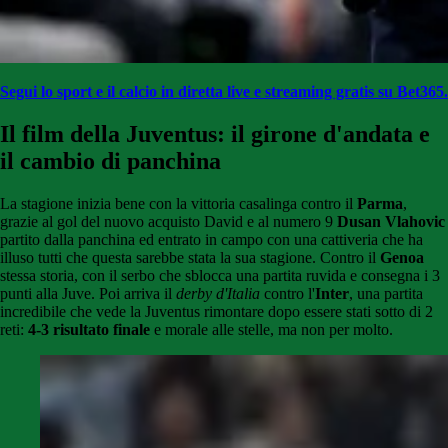
Segui lo sport e il calcio in diretta live e streaming gratis su Bet365.
Il film della Juventus: il girone d'andata e
il cambio di panchina
La stagione inizia bene con la vittoria casalinga contro il
Parma
,
grazie al gol del nuovo acquisto David e al numero 9
Dusan Vlahovic
partito dalla panchina ed entrato in campo con una cattiveria che ha
illuso tutti che questa sarebbe stata la sua stagione. Contro il
Genoa
stessa storia, con il serbo che sblocca una partita ruvida e consegna i 3
punti alla Juve. Poi arriva il
derby d'Italia
contro l'
Inter
, una partita
incredibile che vede la Juventus rimontare dopo essere stati sotto di 2
reti:
4-3 risultato finale
e morale alle stelle, ma non per molto.