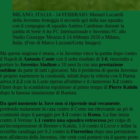
MILANO, ITALIA - 14 FEBBRAIO: Manuel Locatelli
della Juventus festeggia il secondo gol della sua squadra
con il compagno di squadra Andrea Cambiaso durante la
partita di Serie A tra FC Internazionale e Juventus FC allo
Stadio Giuseppe Meazza il 14 febbraio 2026 a Milano,
Italia. (Foto di Marco Luzzani/Getty Images)
Ma questa stagione è strana, e la Juventus vince la partita dopo contro
il Napoli di
Antonio Conte
con il netto risultato di
3-0
, riuscendo a
portare lo
Juventus Stadium
a 10 anni fa con una
prestazione
sublime
da parte di tutti i giocatori. Ma il problema di questa Juventus
è proprio mantenere la continuità, infatti dopo la vittoria con il Parma
arriva il
2-2
con la Lazio ripresa all'ultimo e il clamoroso
3-2
contro
l'Inter dopo la scandalosa espulsione al primo tempo di
Pierre Kalulu
dopo la famosa simulazione di Bastoni.
Da quel momento la Juve non si riprende mai veramente
,
perdendo malamente in casa contro il Como ma ritrovando un pò di
continuità dopo il pareggio per
3-3
contro la
Roma
. La fine inizia
contro il Verona:
1-1 contro una squadra retrocessa
per colpa di
un'incomprensione di Bremer e Kalulu, 1-0 contro il Lecce e infine la
sconfitta casalinga per 0-2 contro la
Fiorentina
dopo una prestazione
non all'altezza della Juventus, che vede così portarsi via il quarto posto