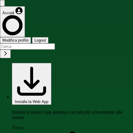
Accedi
Modifica profilo
Logout
Installa la Web App
Installa la nostra App gratuita e accedi più velocemente alle
notizie
Tocca