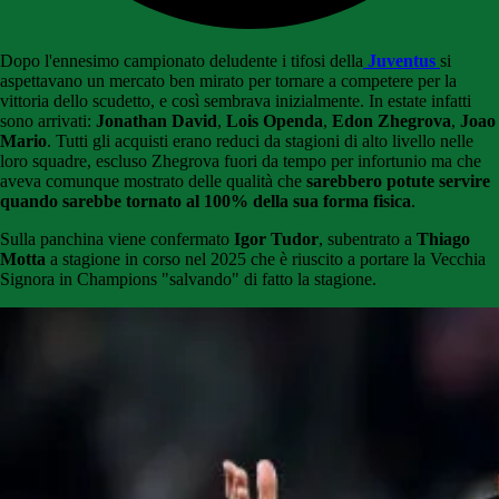
Dopo l'ennesimo campionato deludente i tifosi della
Juventus
si
aspettavano un mercato ben mirato per tornare a competere per la
vittoria dello scudetto, e così sembrava inizialmente. In estate infatti
sono arrivati:
Jonathan David
,
Lois
Openda
,
Edon Zhegrova
,
Joao
Mario
. Tutti gli acquisti erano reduci da stagioni di alto livello nelle
loro squadre, escluso Zhegrova fuori da tempo per infortunio ma che
aveva comunque mostrato delle qualità che
sarebbero potute servire
quando sarebbe tornato al 100% della sua forma fisica
.
Sulla panchina viene confermato
Igor Tudor
, subentrato a
Thiago
Motta
a stagione in corso nel 2025 che è riuscito a portare la Vecchia
Signora in Champions "salvando" di fatto la stagione.