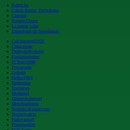
Rubriche
Calcio &amp; Tecnologia
Cinegol
Nomen Omen
La prima volta
Etimologie da Spogliatoio
Calcionapoli1926
Cittaceleste
Derbyderbyderby
Fantamagazine
FCInter1908
Forzaroma
Golssip
Hellas1903
Ilmilanista
Juvenews
Mediagol
Milanistichannel
Mondoudinese
Notiziecalciomercato
Numericalcio
Padovasport
Pianetamilan
SOS Fanta