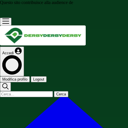
Questo sito contribuisce alla audience de
Accedi
Modifica profilo
Logout
Cerca