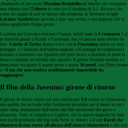
chiamando al suo posto
Massimo Brambilla
ad interim che conquista
una vittoria con l'
Udinese
in casa con il risultato di 3-1. Ed ecco che,
come un raggio di sole in mezzo alla tempesta, la Juventus sceglie
Luciano Spalletti
per provare a dare una svolta a una stagione che si
stava spegnendo troppo presto.
La prima per il tecnico toscano è buona, infatti batte la
Cremonese
1-2
in trasferta grazie a Kostic e Cambiaso, ma c'è ancora tanto lavoro da
fare. Il
derby di Torino
finisce 0-0 e con la
Fiorentina
arriva un altro
pareggio, e i fantasmi dell'ultima stagione (16 pareggi in campionato)
iniziano a mostrarsi con Spalletti che però riesce a rimettere in piedi la
baracca ridando un'identità alla squadra. Il girone d'andata termina e i
bianconeri occupano il quarto posto a quota
36 punti
, con l'Inter prima
a
+9 ma che non sembra assolutamente impossibile da
raggiungere
.
Il film della Juventus: girone di ritorno
Il girone di ritorno inizia con una vittoria per
5-0
contro la Cremonese,
una partita che accende tutto l'ambiente juventino per il modo in cui è
stata vinta, dominando dall'inizio alla fine mostrando bel gioco e
sicurezza. Tutto si complica a Cagliari, che in questa stagione ha dato
non pochi problemi alle big della Serie A: finisce 1-0 con
David che
dimostra di non essere all'altezza dell'attacco bianconero
e che con