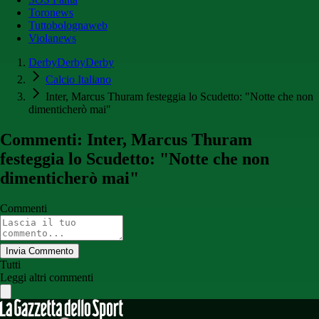
Toronews
Tuttobolognaweb
Violanews
DerbyDerbyDerby
Calcio Italiano
Inter, Marcus Thuram festeggia lo Scudetto: "Notte che non
dimenticherò mai"
Commenti: Inter, Marcus Thuram
festeggia lo Scudetto: "Notte che non
dimenticherò mai"
Commenti
Invia Commento
Tutti
Leggi altri commenti