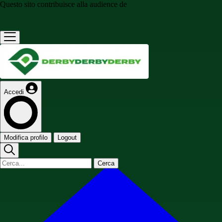
Questo sito contribuisce alla audience de
Accedi
Modifica profilo
Logout
Cerca