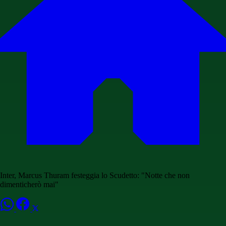
Inter, Marcus Thuram festeggia lo Scudetto: "Notte che non
dimenticherò mai"