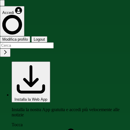
Accedi
Modifica profilo
Logout
Installa la Web App
Installa la nostra App gratuita e accedi più velocemente alle
notizie
Tocca