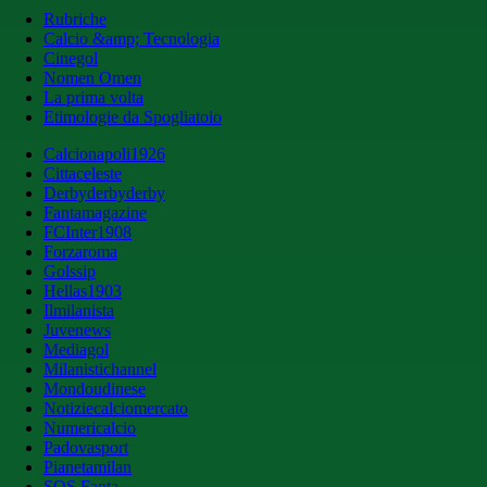
Rubriche
Calcio &amp; Tecnologia
Cinegol
Nomen Omen
La prima volta
Etimologie da Spogliatoio
Calcionapoli1926
Cittaceleste
Derbyderbyderby
Fantamagazine
FCInter1908
Forzaroma
Golssip
Hellas1903
Ilmilanista
Juvenews
Mediagol
Milanistichannel
Mondoudinese
Notiziecalciomercato
Numericalcio
Padovasport
Pianetamilan
SOS Fanta