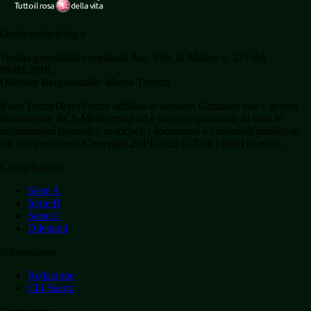
Derbyderbyderby.it
Testata giornalistica registrata Aut. Trib. di Milano n. 227 del
09/09/2016.
Direttore Responsabile: Marco Torretta
Il sito DerbyDerbyDerby affiliato al network Gazzanet non è gestito
direttamente RCS Mediagroup ed è unico responsabile di tutte le
informazioni (testuali o grafiche), i documenti o i materiali pubblicati
sul sito medesimo. Copyright 2019-2026 © Tutti i diritti riservati.
Calcio Italiano
Serie A
Serie B
Serie C
Dilettanti
Informazioni
Redazione
Chi Siamo