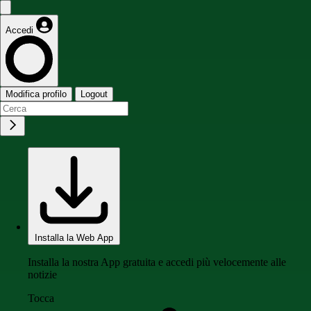
Accedi
Modifica profilo
Logout
Installa la Web App
Installa la nostra App gratuita e accedi più velocemente alle
notizie
Tocca