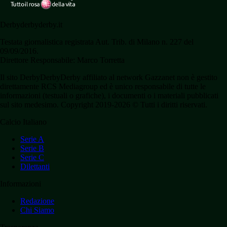
Derbyderbyderby.it
Testata giornalistica registrata Aut. Trib. di Milano n. 227 del
09/09/2016.
Direttore Responsabile: Marco Torretta
Il sito DerbyDerbyDerby affiliato al network Gazzanet non è gestito
direttamente RCS Mediagroup ed è unico responsabile di tutte le
informazioni (testuali o grafiche), i documenti o i materiali pubblicati
sul sito medesimo. Copyright 2019-2026 © Tutti i diritti riservati.
Calcio Italiano
Serie A
Serie B
Serie C
Dilettanti
Informazioni
Redazione
Chi Siamo