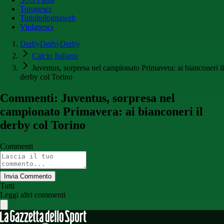
Toronews
Tuttobolognaweb
Violanews
DerbyDerbyDerby
Calcio Italiano
Juventus, sorpresa nel campionato Primavera: ai bianconeri il
derby col Torino
Commenti: Juventus, sorpresa nel
campionato Primavera: ai bianconeri il
derby col Torino
Commenti
Invia Commento
Tutti
Leggi altri commenti