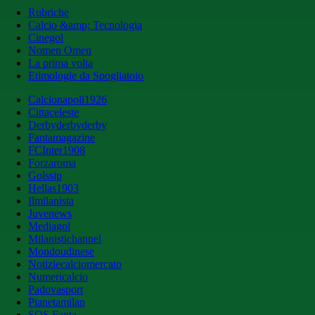
Rubriche
Calcio &amp; Tecnologia
Cinegol
Nomen Omen
La prima volta
Etimologie da Spogliatoio
Calcionapoli1926
Cittaceleste
Derbyderbyderby
Fantamagazine
FCInter1908
Forzaroma
Golssip
Hellas1903
Ilmilanista
Juvenews
Mediagol
Milanistichannel
Mondoudinese
Notiziecalciomercato
Numericalcio
Padovasport
Pianetamilan
SOS Fanta