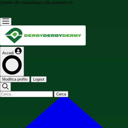
Questo sito contribuisce alla audience de
Accedi
Modifica profilo
Logout
Cerca